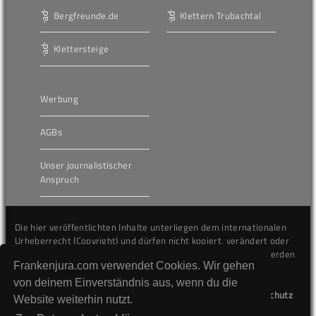
Bergfreunde.de
Klettern Trubachtal
Klettersteige
Werbung
AGBs
Unser journalistischer
Anspruch
Die hier veröffentlichten Inhalte unterliegen dem internationalen
Urheberrecht (Copyright) und dürfen nicht kopiert, verändert oder
unverändert wiederveröffentlicht werden. Gegen Verstöße werden
Frankenjura.com verwendet Cookies. Wir gehen
wir auf juristischem Wege vorgehen.
von deinem Einverständnis aus, wenn du die
Kontakt
Impressum
Datenschutz
Website weiterhin nutzt.