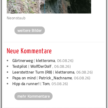
Neonstaub
weitere Bilder
Neue Kommentare
Gärtnerweg
(
kletteroma
, 06.08.26)
Testpilot
(
WolfDerDolf
, 06.08.26)
Leerstettner Turm (R8)
(
kletteroma
, 06.08.26)
Papa on mind
(
Patrick_Nachname
, 06.08.26)
Hipp da runner!
(
Tom
, 05.08.26)
mehr Kommentare