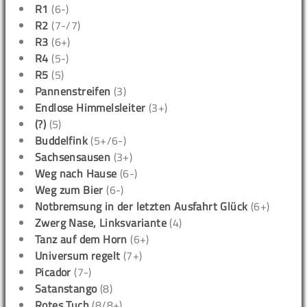
R1
(6-)
R2
(7-/7)
R3
(6+)
R4
(5-)
R5
(5)
Pannenstreifen
(3)
Endlose Himmelsleiter
(3+)
(?)
(5)
Buddelfink
(5+/6-)
Sachsensausen
(3+)
Weg nach Hause
(6-)
Weg zum Bier
(6-)
Notbremsung in der letzten Ausfahrt Glück
(6+)
Zwerg Nase, Linksvariante
(4)
Tanz auf dem Horn
(6+)
Universum regelt
(7+)
Picador
(7-)
Satanstango
(8)
Rotes Tuch
(8/8+)