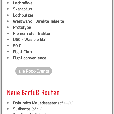
Lachmöwe
Skarabäus
Lochputzer
Westwand | Direkte Talseite
Prototype
Kleiner roter Traktor
Ü60 - Was bleibt?
80 C
Fight Club
Fight convenience
alle Rock-Events
Neue Barfuß Routen
Dobrindts Mautdesaster
(bf 6-/6)
Südkante
(bf 9-)