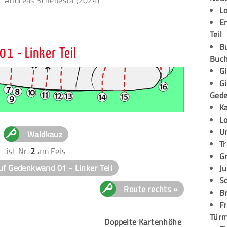
L
E
Teil
B
1 - Linker Teil
Buch
G
G
Ged
K
L
U
Waldkauz
T
ist Nr.
2
am Fels
G
uf Gedenkwand 01 - Linker Teil
Ju
S
Route rechts »
Br
Fr
Tür
Doppelte Kartenhöhe