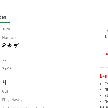
den.
10m
t
Nordwest
u
K
7+
7+//8
Neu
F
Ri
Gut
S
Fingerlastig
N
Neud
Andreas Schebesta (2024)