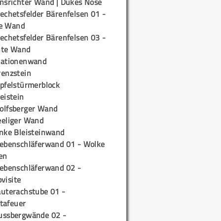
insrichter Wand | Dukes Nose
echetsfelder Bärenfelsen 01 -
e Wand
echetsfelder Bärenfelsen 03 -
hte Wand
tationenwand
renzstein
ipfelstürmerblock
eistein
olfsberger Wand
eeliger Wand
inke Bleisteinwand
iebenschläferwand 01 - Wolke
en
iebenschläferwand 02 -
pvisite
auterachstube 01 -
tafeuer
ussbergwände 02 -