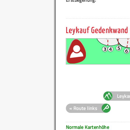
Leykauf Gedenkwand 0
Leyka
« Route links
Normale Kartenhöhe