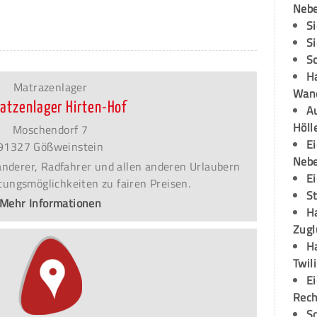
Neb
S
S
S
H
Matrazenlager
Wand
atzenlager Hirten-Hof
Au
Höll
Moschendorf 7
E
91327 Gößweinstein
Neb
Wanderer, Radfahrer und allen anderen Urlaubern
E
ungsmöglichkeiten zu fairen Preisen.
S
Mehr Informationen
H
Zugl
H
Twil
E
Rech
S