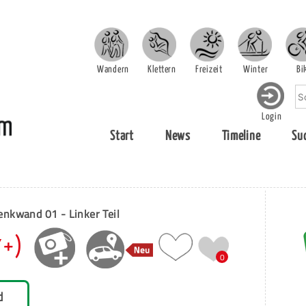
Wandern
Klettern
Freizeit
Winter
Bi
Login
Start
News
Timeline
Su
nkwand 01 - Linker Teil
7+)
0
d