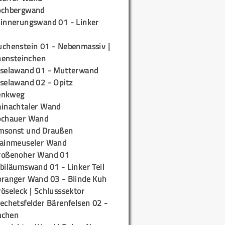
ochbergwand
rinnerungswand 01 - Linker
uchenstein 01 - Nebenmassiv |
ensteinchen
iselawand 01 - Mutterwand
iselawand 02 - Opitz
enkweg
ainachtaler Wand
ochauer Wand
msonst und Draußen
rainmeuseler Wand
roßenoher Wand 01
biläumswand 01 - Linker Teil
oranger Wand 03 - Blinde Kuh
öseleck | Schlusssektor
echetsfelder Bärenfelsen 02 -
mchen