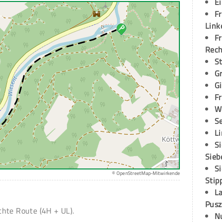
E
Fr
Link
Fr
Rec
S
G
G
Fr
W
S
L
S
Sieb
S
© OpenStreetMap-Mitwirkende
Stip
L
Pusz
hte Route (4H + UL).
N