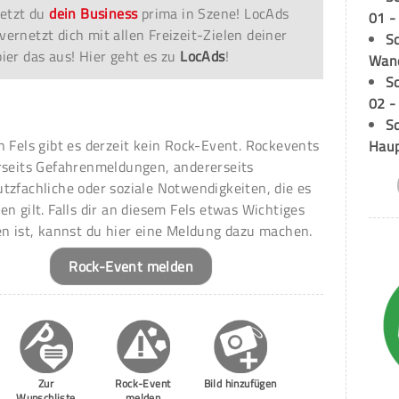
etzt du
dein Business
prima in Szene! LocAds
01 -
vernetzt dich mit allen Freizeit-Zielen deiner
Sc
er das aus! Hier geht es zu
LocAds
!
Wand
S
02 -
Sc
n Fels gibt es derzeit kein Rock-Event. Rockevents
Hau
rseits Gefahrenmeldungen, andererseits
tzfachliche oder soziale Notwendigkeiten, die es
en gilt. Falls dir an diesem Fels etwas Wichtiges
en ist, kannst du hier eine Meldung dazu machen.
Rock-Event melden
Zur
Rock-Event
Bild hinzufügen
Wunschliste
melden