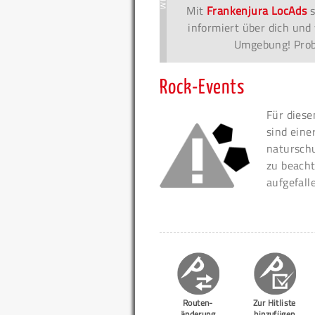
Mit
Frankenjura LocAds
s
informiert über dich und 
Umgebung! Probi
Rock-Events
Für diese
sind eine
naturschu
zu beacht
aufgefall
Routen-
Zur Hitliste
änderung
hinzufügen