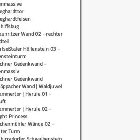
enmassive
ieghardttor
ieghardtfelsen
chiffsbug
aunritzer Wand 02 - rechter
teil
fseßtaler Höllenstein 03 -
ensteinturm
ichner Gedenkwand -
enmassiv
ichner Gedenkwand
töppacher Wand | Waldjuwel
ammertor | Hyrule 01 -
uft
ammertor | Hyrule 02 -
ight Princess
ichenmühler Wände 02 -
ter Turm
chirradorfer Schwalbenstein