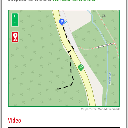
+
-
© OpenStreetMap-Mitwirkende
Video