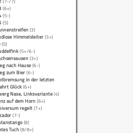
2
(7-/7)
3
(6+)
4
(5-)
5
(5)
annenstreifen
(3)
ndlose Himmelsleiter
(3+)
)
(5)
uddelfink
(5+/6-)
achsensausen
(3+)
eg nach Hause
(6-)
eg zum Bier
(6-)
otbremsung in der letzten
ahrt Glück
(6+)
werg Nase, Linksvariante
(4)
anz auf dem Horn
(6+)
niversum regelt
(7+)
icador
(7-)
atanstango
(8)
otes Tuch
(8/8+)