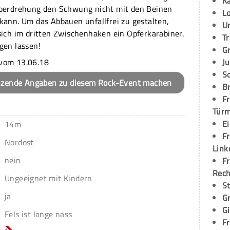
K
rperdrehung den Schwung nicht mit den Beinen
L
kann. Um das Abbauen unfallfrei zu gestalten,
U
sich im dritten Zwischenhaken ein Opferkarabiner.
T
gen lassen!
G
vom 13.06.18
Ju
S
nzende Angaben zu diesem Rock-Event machen
Br
Fr
Tür
E
14m
Fr
Nordost
Link
nein
Fr
Rec
Ungeeignet mit Kindern
S
ja
G
G
Fels ist lange nass
Fr