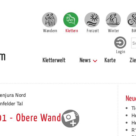
Wandern
Klettern
Freizeit
Winter
Bi
Login
Kletterwelt
News
Karte
Zie
enjura Nord
Neu
nfelder Tal
Ti
H
01 - Obere Wand
H
R