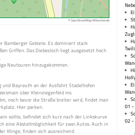
Neb
E
S
© OpenStreetMap-Mitwirkende
H
Zugl
H
er Bamberger Gebiete. Es dominiert stark
Twil
en Griffen. Das Diebesloch liegt ausgesetzt hoch
Sc
.
Wand
einige Neutouren hinzugekommen.
H
Holl
E
 und Bayreuth an der Ausfahrt Stadelhofen
Wan
Weismain über Kleinziegenfeld ins
S
0m, noch bevor die Straße breiter wird, findet man
01 -
rkplatz. Hier parken.
S
ein sollte, befindet sich kurz nach der Linkskurve
02 -
ch eine Abstellmöglichkeit für zwei Autos. Auch in
der Klinge, finden sich ausreichend