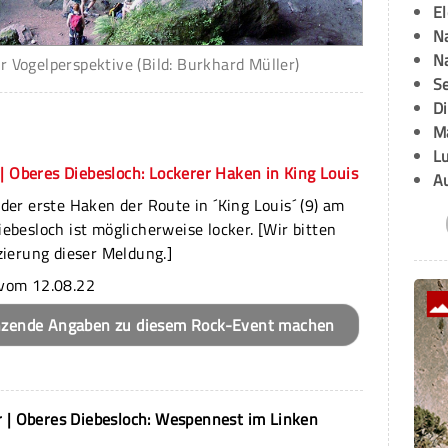
E
Na
Na
r Vogelperspektive (Bild: Burkhard Müller)
Se
D
M
L
| Oberes Diebesloch: Lockerer Haken in King Louis
A
der erste Haken der Route in ´King Louis´ (9) am
ebesloch ist möglicherweise locker. [Wir bitten
zierung dieser Meldung.]
vom 12.08.22
nzende Angaben zu diesem Rock-Event machen
 | Oberes Diebesloch: Wespennest im Linken