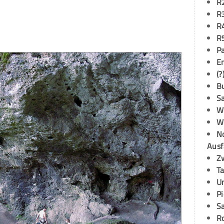
R
R
R
R
P
E
(?
B
S
W
W
N
Ausf
Z
T
U
P
S
R