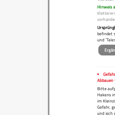
Hinweis 
Klettere
vorhande
Ursprüng
befindet 
und ´Tale
Ergä
Gefahr
Abbauen v
Bitte au
Hakens in
im Kleinz
Gefahr, g
und sich 