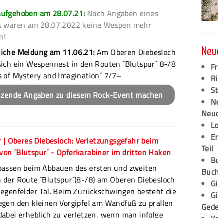
aufgehoben am 28.07.21:
Nach Angaben eines
rs waren am 28.07.2022 keine Wespen mehr
n!
liche Meldung am 11.06.21:
Am Oberen Diebesloch
Neu
sich ein Wespennest in den Routen ´Blutspur´ 8-/8
F
s of Mystery and Imagination´ 7/7+
Ri
S
nzende Angaben zu diesem Rock-Event machen
N
Neud
L
E
 | Oberes Diebesloch: Verletzungsgefahr beim
Teil
on ´Blutspur´ - Opferkarabiner im dritten Haken
B
fpassen beim Abbauen des ersten und zweiten
Buch
 der Route ´Blutspur´(8-/8) am Oberen Diebesloch
G
iegenfelder Tal. Beim Zurückschwingen besteht die
G
egen den kleinen Vorgipfel am Wandfuß zu prallen
Ged
dabei erheblich zu verletzen, wenn man infolge