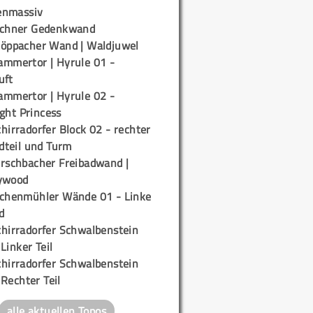
enmassiv
ichner Gedenkwand
töppacher Wand | Waldjuwel
ammertor | Hyrule 01 -
uft
ammertor | Hyrule 02 -
ight Princess
hirradorfer Block 02 - rechter
teil und Turm
irschbacher Freibadwand |
ywood
ichenmühler Wände 01 - Linke
d
chirradorfer Schwalbenstein
 Linker Teil
chirradorfer Schwalbenstein
 Rechter Teil
alle aktuellen Topos