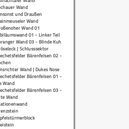
ainachtaler Wand
ochauer Wand
msonst und Draußen
rainmeuseler Wand
roßenoher Wand 01
biläumswand 01 - Linker Teil
oranger Wand 03 - Blinde Kuh
öseleck | Schlusssektor
echetsfelder Bärenfelsen 02 -
mchen
insrichter Wand | Dukes Nose
echetsfelder Bärenfelsen 01 -
e Wand
echetsfelder Bärenfelsen 03 -
hte Wand
tationenwand
renzstein
ipfelstürmerblock
eistein