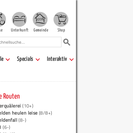
ke
Unterkunft
Gemeinde
Shop
le
Specials
Interaktiv
e Routen
erquälerei
(10+)
elden heulen leise
(8/8+)
eldenfall
(8-)
1
(6-)