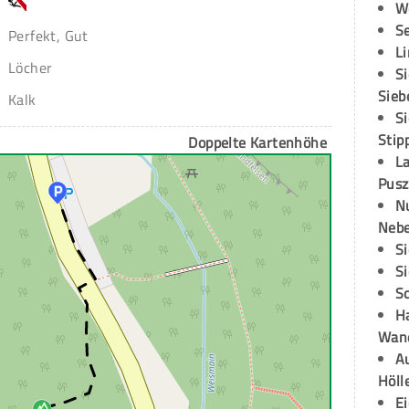
W
S
Perfekt, Gut
L
Löcher
S
Sieb
Kalk
S
Stip
Doppelte Kartenhöhe
L
Pusz
N
Neb
S
S
S
H
Wand
Au
Höll
E