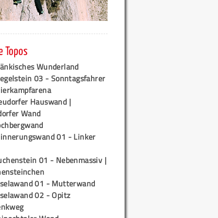
e Topos
ränkisches Wunderland
egelstein 03 - Sonntagsfahrer
tierkampfarena
eudorfer Hauswand |
orfer Wand
ochbergwand
rinnerungswand 01 - Linker
uchenstein 01 - Nebenmassiv |
ensteinchen
iselawand 01 - Mutterwand
iselawand 02 - Opitz
enkweg