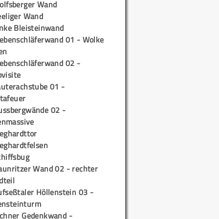
olfsberger Wand
eeliger Wand
inke Bleisteinwand
iebenschläferwand 01 - Wolke
en
iebenschläferwand 02 -
pvisite
auterachstube 01 -
tafeuer
ussbergwände 02 -
enmassive
ieghardttor
ieghardtfelsen
chiffsbug
aunritzer Wand 02 - rechter
teil
fseßtaler Höllenstein 03 -
ensteinturm
ichner Gedenkwand -