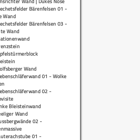
insrichter Wand | Dukes Nose
echetsfelder Bärenfelsen 01 -
e Wand
echetsfelder Bärenfelsen 03 -
hte Wand
tationenwand
renzstein
ipfelstürmerblock
eistein
olfsberger Wand
iebenschläferwand 01 - Wolke
en
iebenschläferwand 02 -
pvisite
inke Bleisteinwand
eeliger Wand
ussbergwände 02 -
enmassive
auterachstube 01 -