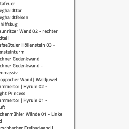
tafeuer
ieghardttor
ieghardtfelsen
chiffsbug
aunritzer Wand 02 - rechter
teil
fseßtaler Höllenstein 03 -
ensteinturm
ichner Gedenkwand
ichner Gedenkwand -
enmassiv
töppacher Wand | Waldjuwel
ammertor | Hyrule 02 -
ight Princess
ammertor | Hyrule 01 -
uft
ichenmühler Wände 01 - Linke
d
irschbacher Freibadwand |