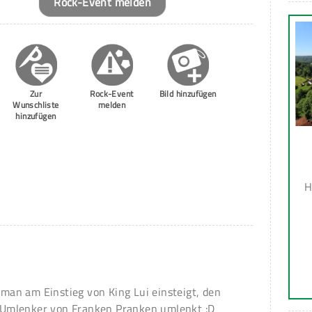
Rock-Event melden
Zur
Rock-Event
Bild hinzufügen
Wunschliste
melden
hinzufügen
H
r man am Einstieg von King Lui einsteigt, den
Umlenker von Franken Pranken umlenkt :D