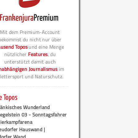
Mit dem Premium-Account
bekommst du nicht nur über
ausend Topos
und eine Menge
nützlicher
Features
, du
unterstützt damit auch
nabhängigen Journalismus
im
lettersport und Naturschutz.
e Topos
ränkisches Wunderland
egelstein 03 - Sonntagsfahrer
tierkampfarena
eudorfer Hauswand |
orfer Wand