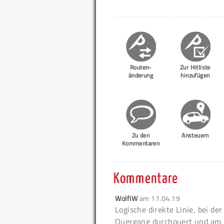
Routen-
Zur Hitliste
änderung
hinzufügen
Zu den
Ansteuern
Kommentaren
Kommentare
WolfiW
am
17.04.19
Logische direkte Linie, bei de
Quergang durchquert und am 