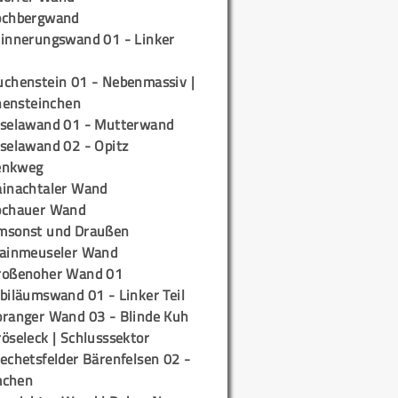
ochbergwand
rinnerungswand 01 - Linker
uchenstein 01 - Nebenmassiv |
ensteinchen
iselawand 01 - Mutterwand
iselawand 02 - Opitz
enkweg
ainachtaler Wand
ochauer Wand
msonst und Draußen
rainmeuseler Wand
roßenoher Wand 01
biläumswand 01 - Linker Teil
oranger Wand 03 - Blinde Kuh
öseleck | Schlusssektor
echetsfelder Bärenfelsen 02 -
mchen