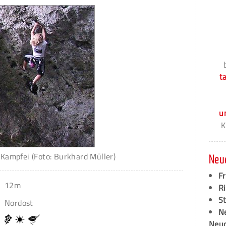
t
u
K
ampfei (Foto: Burkhard Müller)
Neu
F
12m
Ri
S
Nordost
N
Neud