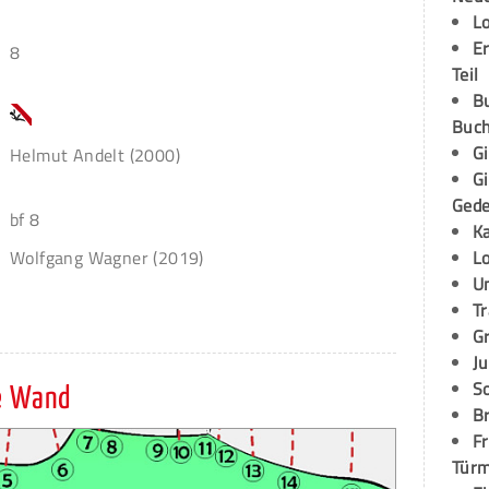
L
E
8
Teil
B
Buch
G
Helmut Andelt (2000)
G
Ged
bf 8
K
L
Wolfgang Wagner (2019)
U
T
G
Ju
S
e Wand
Br
Fr
Tür