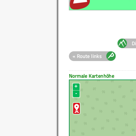
D
« Route links
Normale Kartenhöhe
+
-