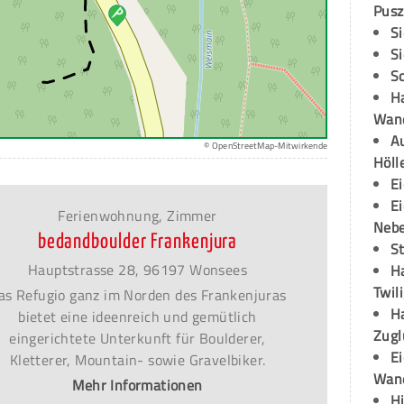
Pusz
S
S
S
H
Wand
Au
© OpenStreetMap-Mitwirkende
Höll
E
E
Ferienwohnung, Zimmer
Neb
bedandboulder Frankenjura
S
Hauptstrasse 28, 96197 Wonsees
H
Twil
as Refugio ganz im Norden des Frankenjuras
H
bietet eine ideenreich und gemütlich
Zugl
eingerichtete Unterkunft für Boulderer,
E
Kletterer, Mountain- sowie Gravelbiker.
Wan
Mehr Informationen
H