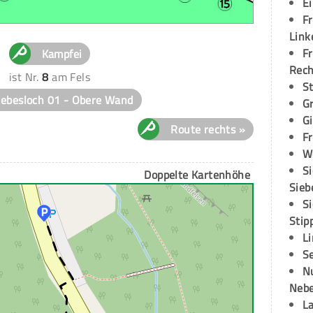
E
Fr
Link
Fr
Kampfei
Rec
ist Nr.
8
am Fels
S
iebesloch 01 - Obere Wand
G
G
Route rechts »
Fr
W
S
Doppelte Kartenhöhe
Sieb
S
Stip
L
S
N
Neb
L