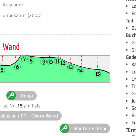
Ausdauer
L
E
unbekannt (2000)
Teil
B
Buch
G
e Wand
G
Ged
K
L
U
T
G
Ronja
Ju
ist Nr.
15
am Fels
S
Br
iebesloch 01 - Obere Wand
Fr
Route rechts »
Tür