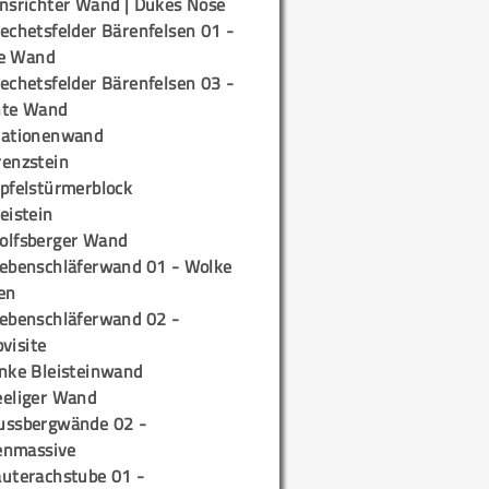
insrichter Wand | Dukes Nose
echetsfelder Bärenfelsen 01 -
e Wand
echetsfelder Bärenfelsen 03 -
hte Wand
tationenwand
renzstein
ipfelstürmerblock
eistein
olfsberger Wand
iebenschläferwand 01 - Wolke
en
iebenschläferwand 02 -
pvisite
inke Bleisteinwand
eeliger Wand
ussbergwände 02 -
enmassive
auterachstube 01 -