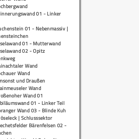
ochbergwand
rinnerungswand 01 - Linker
uchenstein 01 - Nebenmassiv |
ensteinchen
iselawand 01 - Mutterwand
iselawand 02 - Opitz
enkweg
ainachtaler Wand
ochauer Wand
msonst und Draußen
rainmeuseler Wand
roßenoher Wand 01
biläumswand 01 - Linker Teil
oranger Wand 03 - Blinde Kuh
öseleck | Schlusssektor
echetsfelder Bärenfelsen 02 -
mchen