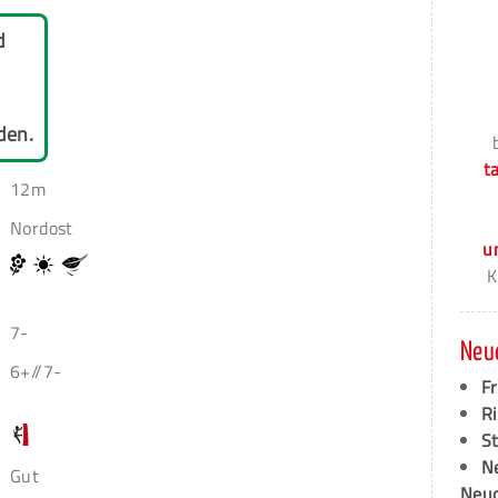
d
den.
t
12m
Nordost
u
K
7-
Neu
6+//7-
F
Ri
S
N
Gut
Neud