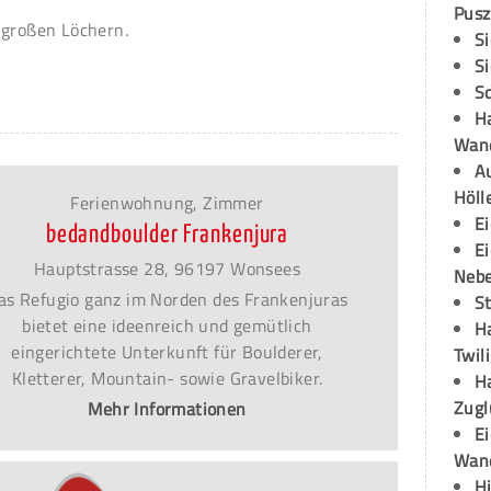
Pusz
 großen Löchern.
S
S
S
H
Wand
Au
Höll
Ferienwohnung, Zimmer
E
bedandboulder Frankenjura
E
Hauptstrasse 28, 96197 Wonsees
Neb
as Refugio ganz im Norden des Frankenjuras
S
bietet eine ideenreich und gemütlich
H
eingerichtete Unterkunft für Boulderer,
Twil
Kletterer, Mountain- sowie Gravelbiker.
H
Zugl
Mehr Informationen
E
Wan
H