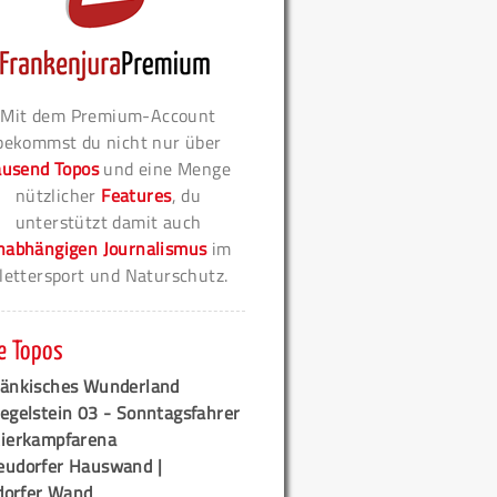
Mit dem Premium-Account
bekommst du nicht nur über
ausend Topos
und eine Menge
nützlicher
Features
, du
unterstützt damit auch
nabhängigen Journalismus
im
lettersport und Naturschutz.
e Topos
ränkisches Wunderland
egelstein 03 - Sonntagsfahrer
tierkampfarena
eudorfer Hauswand |
orfer Wand