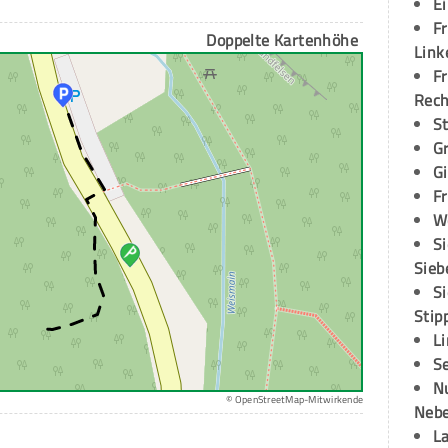
E
Fr
Doppelte Kartenhöhe
Link
Fr
Rec
S
G
G
Fr
W
S
Sieb
S
Stip
L
S
N
© OpenStreetMap-Mitwirkende
Neb
L