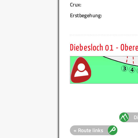
Crux:
Erstbegehung:
Diebesloch 01 - Ober
D
« Route links