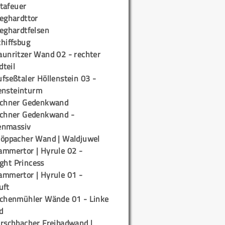
tafeuer
ieghardttor
ieghardtfelsen
chiffsbug
aunritzer Wand 02 - rechter
teil
fseßtaler Höllenstein 03 -
ensteinturm
ichner Gedenkwand
ichner Gedenkwand -
enmassiv
töppacher Wand | Waldjuwel
ammertor | Hyrule 02 -
ight Princess
ammertor | Hyrule 01 -
uft
ichenmühler Wände 01 - Linke
d
irschbacher Freibadwand |