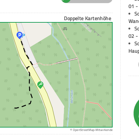
01 -
Sc
Doppelte Kartenhöhe
Wand
S
02 -
Sc
Hau
© OpenStreetMap-Mitwirkende