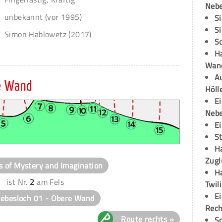
Neb
unbekannt (vor 1995)
S
S
Simon Hablowetz (2017)
S
H
Wand
Au
e Wand
Höll
E
Neb
E
S
H
Zugl
s of Mystery and Imagination
H
ist Nr.
2
am Fels
Twil
E
iebesloch 01 - Obere Wand
Rech
Route rechts »
S