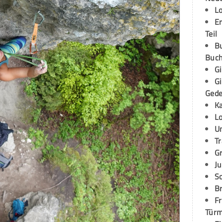
L
E
Teil
B
Buch
G
G
Ged
K
L
U
T
G
Ju
S
Br
Fr
Tür