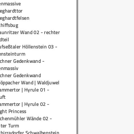
enmassive
ieghardttor
ieghardtfelsen
chiffsbug
aunritzer Wand 02 - rechter
teil
fseßtaler Höllenstein 03 -
ensteinturm
ichner Gedenkwand -
enmassiv
ichner Gedenkwand
töppacher Wand | Waldjuwel
ammertor | Hyrule 01 -
uft
ammertor | Hyrule 02 -
ight Princess
ichenmühler Wände 02 -
ter Turm
chirradorfer Schwalbenstein