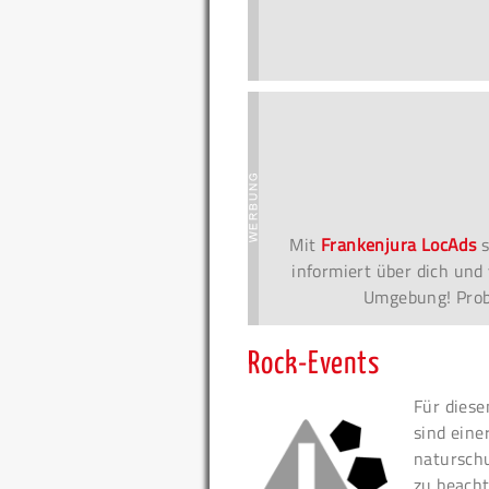
Mit
Frankenjura LocAds
s
informiert über dich und 
Umgebung! Probi
Rock-Events
Für diese
sind eine
naturschu
zu beacht