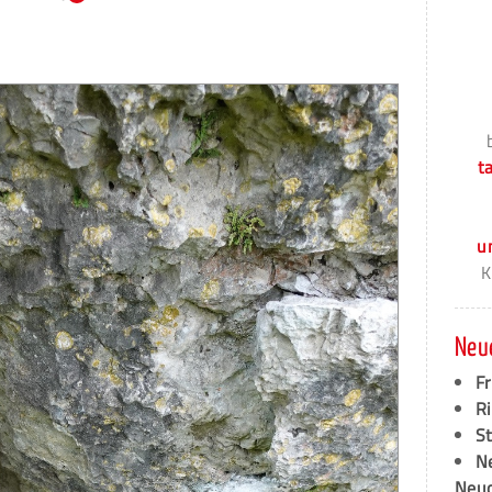
t
u
K
Neu
F
Ri
S
N
Neud