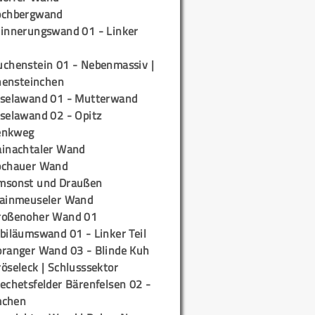
ochbergwand
rinnerungswand 01 - Linker
uchenstein 01 - Nebenmassiv |
ensteinchen
iselawand 01 - Mutterwand
iselawand 02 - Opitz
enkweg
ainachtaler Wand
ochauer Wand
msonst und Draußen
rainmeuseler Wand
roßenoher Wand 01
biläumswand 01 - Linker Teil
oranger Wand 03 - Blinde Kuh
öseleck | Schlusssektor
echetsfelder Bärenfelsen 02 -
mchen