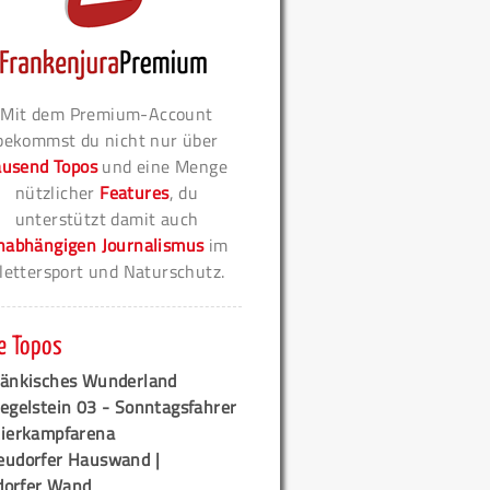
Mit dem Premium-Account
bekommst du nicht nur über
ausend Topos
und eine Menge
nützlicher
Features
, du
unterstützt damit auch
nabhängigen Journalismus
im
lettersport und Naturschutz.
e Topos
ränkisches Wunderland
egelstein 03 - Sonntagsfahrer
tierkampfarena
eudorfer Hauswand |
orfer Wand