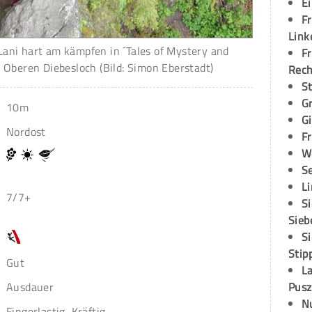
E
Fr
Link
ni hart am kämpfen in ´Tales of Mystery and
Fr
 Oberen Diebesloch (Bild: Simon Eberstadt)
Rec
S
G
10m
G
Nordost
Fr
W
S
L
7/7+
S
Sieb
S
Stip
Gut
L
Pusz
Ausdauer
N
Fingerlastig, Kräftig