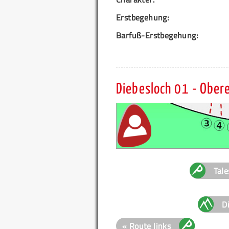
Erstbegehung:
Barfuß-Erstbegehung:
Diebesloch 01 - Ober
Tale
D
« Route links