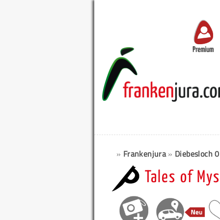
Premium
»
Frankenjura
»
Diebesloch 
Tales of My