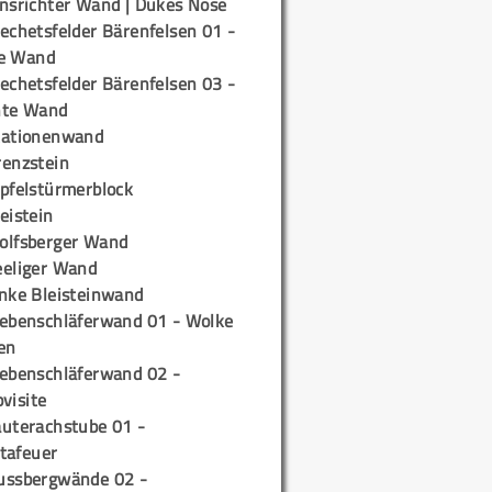
insrichter Wand | Dukes Nose
echetsfelder Bärenfelsen 01 -
e Wand
echetsfelder Bärenfelsen 03 -
hte Wand
tationenwand
renzstein
ipfelstürmerblock
eistein
olfsberger Wand
eeliger Wand
inke Bleisteinwand
iebenschläferwand 01 - Wolke
en
iebenschläferwand 02 -
pvisite
auterachstube 01 -
tafeuer
ussbergwände 02 -