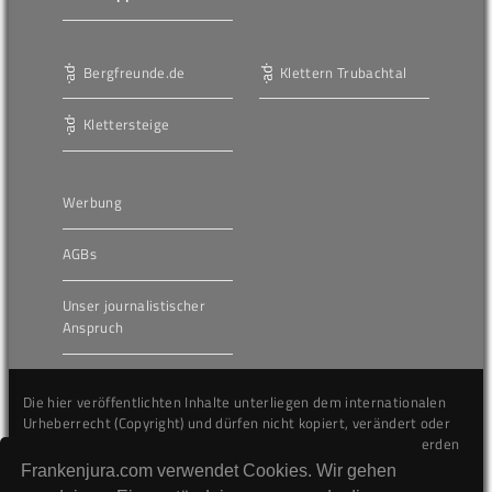
Bergfreunde.de
Klettern Trubachtal
Klettersteige
Werbung
AGBs
Unser journalistischer
Anspruch
Die hier veröffentlichten Inhalte unterliegen dem internationalen
Urheberrecht (Copyright) und dürfen nicht kopiert, verändert oder
unverändert wiederveröffentlicht werden. Gegen Verstöße werden
wir auf juristischem Wege vorgehen.
Frankenjura.com verwendet Cookies. Wir gehen