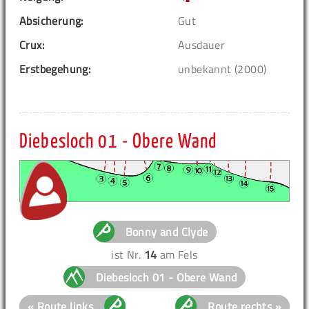
Absicherung:
Gut
Crux:
Ausdauer
Erstbegehung:
unbekannt (2000)
Diebesloch 01 - Obere Wand
Bonny and Clyde
ist Nr.
14
am Fels
Diebesloch 01 - Obere Wand
« Route links
Route rechts »