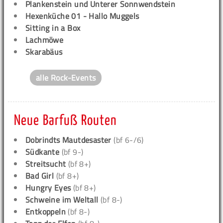
Plankenstein und Unterer Sonnwendstein
Hexenküche 01 - Hallo Muggels
Sitting in a Box
Lachmöwe
Skarabäus
alle Rock-Events
Neue Barfuß Routen
Dobrindts Mautdesaster
(bf 6-/6)
Südkante
(bf 9-)
Streitsucht
(bf 8+)
Bad Girl
(bf 8+)
Hungry Eyes
(bf 8+)
Schweine im Weltall
(bf 8-)
Entkoppeln
(bf 8-)