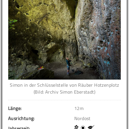
Simon in der Schlüsselstelle von Räuber Hotzenplotz
(Bild: Archiv Simon Eberstadt)
Länge:
12m
Ausrichtung:
Nordost
Jahreszeit: