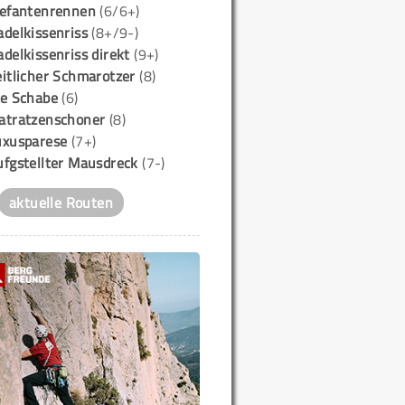
lefantenrennen
(6/6+)
delkissenriss
(8+/9-)
delkissenriss direkt
(9+)
itlicher Schmarotzer
(8)
ie Schabe
(6)
atratzenschoner
(8)
uxusparese
(7+)
ufgstellter Mausdreck
(7-)
aktuelle Routen