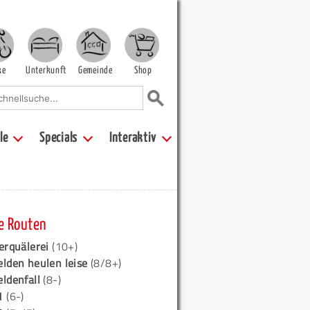
ke
Unterkunft
Gemeinde
Shop
le
Specials
Interaktiv
e Routen
erquälerei
(10+)
elden heulen leise
(8/8+)
eldenfall
(8-)
1
(6-)