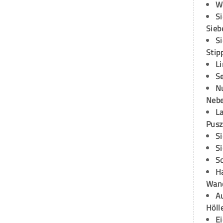
W
S
Sieb
S
Stip
L
S
N
Neb
L
Pusz
S
S
S
H
Wand
Au
Höll
E