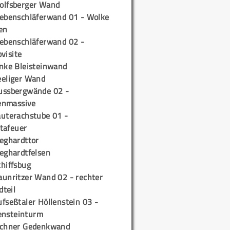
olfsberger Wand
iebenschläferwand 01 - Wolke
en
iebenschläferwand 02 -
pvisite
inke Bleisteinwand
eeliger Wand
ussbergwände 02 -
enmassive
auterachstube 01 -
tafeuer
ieghardttor
ieghardtfelsen
chiffsbug
aunritzer Wand 02 - rechter
teil
fseßtaler Höllenstein 03 -
ensteinturm
ichner Gedenkwand