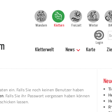
Wandern
Klettern
Freizeit
Winter
Bi
Login
Kletterwelt
News
Karte
Zie
Neu
Ti
aten ein. Falls Sie noch keinen Benutzer haben
H
ren
. Falls Sie ihr Passwort vergessen haben können
H
schicken lassen.
R