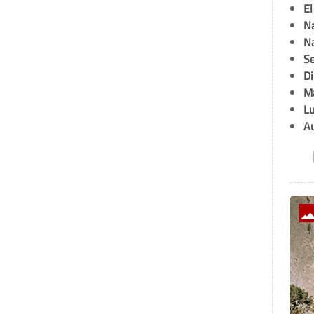
E
Na
Na
Se
D
M
L
A