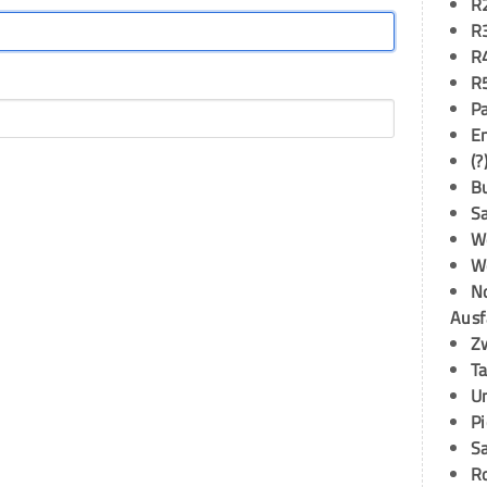
R
R
R
R
P
E
(?
B
S
W
W
N
Ausf
Z
T
U
P
S
R