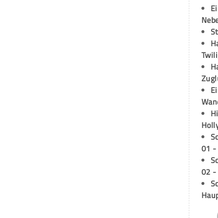
E
Neb
S
H
Twil
H
Zugl
E
Wan
H
Holl
S
01 -
S
02 -
Sc
Hau