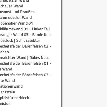
ainachtaler Wand
ochauer Wand
msonst und Draußen
rainmeuseler Wand
roßenoher Wand 01
biläumswand 01 - Linker Teil
oranger Wand 03 - Blinde Kuh
öseleck | Schlusssektor
echetsfelder Bärenfelsen 02 -
mchen
insrichter Wand | Dukes Nose
echetsfelder Bärenfelsen 01 -
e Wand
echetsfelder Bärenfelsen 03 -
hte Wand
tationenwand
renzstein
ipfelstürmerblock
eistein