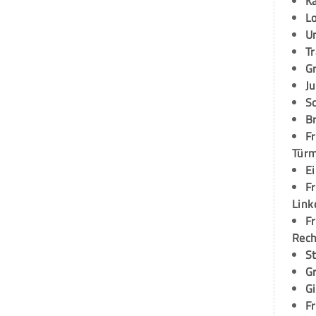
K
L
U
T
G
Ju
S
Br
Fr
Tür
E
Fr
Link
Fr
Rec
S
G
G
Fr