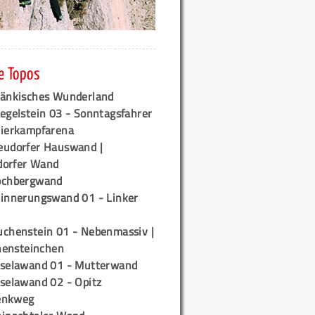
e Topos
ränkisches Wunderland
egelstein 03 - Sonntagsfahrer
tierkampfarena
eudorfer Hauswand |
orfer Wand
ochbergwand
rinnerungswand 01 - Linker
uchenstein 01 - Nebenmassiv |
ensteinchen
iselawand 01 - Mutterwand
iselawand 02 - Opitz
enkweg