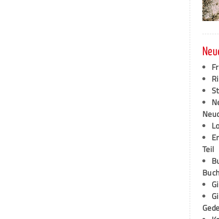
Neu
F
Ri
S
N
Neud
L
E
Teil
B
Buch
G
G
Ged