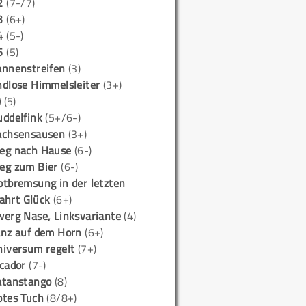
2
(7-/7)
3
(6+)
4
(5-)
5
(5)
annenstreifen
(3)
ndlose Himmelsleiter
(3+)
)
(5)
uddelfink
(5+/6-)
achsensausen
(3+)
eg nach Hause
(6-)
eg zum Bier
(6-)
otbremsung in der letzten
ahrt Glück
(6+)
werg Nase, Linksvariante
(4)
anz auf dem Horn
(6+)
niversum regelt
(7+)
icador
(7-)
atanstango
(8)
otes Tuch
(8/8+)