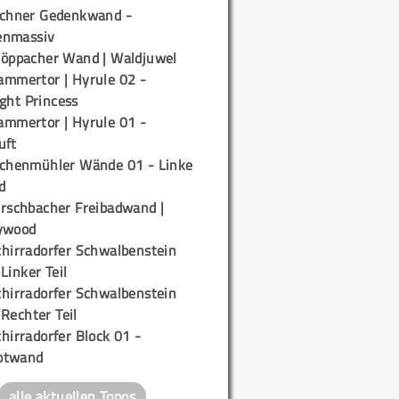
ichner Gedenkwand -
enmassiv
töppacher Wand | Waldjuwel
ammertor | Hyrule 02 -
ight Princess
ammertor | Hyrule 01 -
uft
ichenmühler Wände 01 - Linke
d
irschbacher Freibadwand |
ywood
chirradorfer Schwalbenstein
 Linker Teil
chirradorfer Schwalbenstein
 Rechter Teil
hirradorfer Block 01 -
ptwand
alle aktuellen Topos