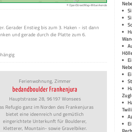
Neb
© OpenStreetMap-Mitwirkende
S
S
S
ker. Gerader Enstieg bis zum 3. Haken - ist dann
H
linken und gerade durch die Platte zum 6.
Wand
Au
Höll
bhängig
E
Neb
E
Ferienwohnung, Zimmer
S
H
bedandboulder Frankenjura
Zugl
Hauptstrasse 28, 96197 Wonsees
H
as Refugio ganz im Norden des Frankenjuras
Twil
bietet eine ideenreich und gemütlich
A
eingerichtete Unterkunft für Boulderer,
E
Kletterer, Mountain- sowie Gravelbiker.
Rech