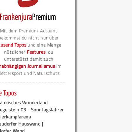
Mit dem Premium-Account
bekommst du nicht nur über
ausend Topos
und eine Menge
nützlicher
Features
, du
unterstützt damit auch
nabhängigen Journalismus
im
lettersport und Naturschutz.
e Topos
ränkisches Wunderland
egelstein 03 - Sonntagsfahrer
tierkampfarena
eudorfer Hauswand |
orfer Wand