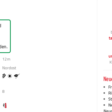
d
t
den.
u
12m
K
Nordost
Neu
F
8
Ri
S
N
Neud