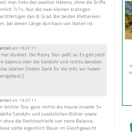
ert man links des zweiten Hakens, ohne die Griffe
inlich 7/7+. Nur die zwei kleinen kratzigen
echtfertigen den 8. Grad. Bei beiden Klettereien
en, bei denen Länge durchaus von Vorteil ist.
entar)
am
19.07.11
mal studiert. Die Rocky Tour paßt so. Es gibt jetzt
ore balance über die Sanduhr und rechts daneben
u
ze stöcker [Vielen Dank für die Info, wir haben
v
 eingebaut.]
entar)
am
19.07.11
hr leichte Tour ganz rechts die mouse invader 5+
ädelte Sanduhr und zusätzlichen Bühler sowie
 ohne die Rechtsschleife von more Balance,
Diese sollte eigentlich Bauer im Gleichgewicht