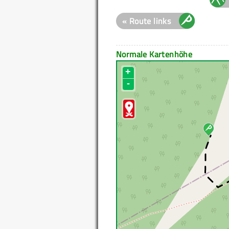
« Route links
Normale Kartenhöhe
+
-