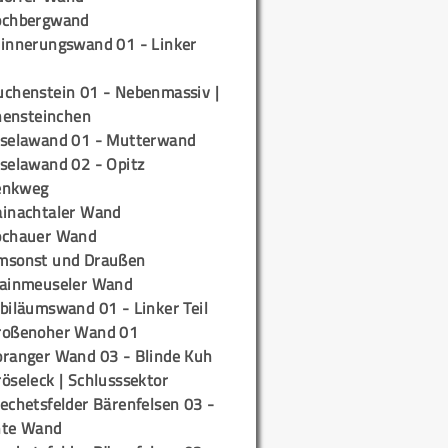
ochbergwand
rinnerungswand 01 - Linker
uchenstein 01 - Nebenmassiv |
ensteinchen
iselawand 01 - Mutterwand
iselawand 02 - Opitz
enkweg
ainachtaler Wand
ochauer Wand
msonst und Draußen
rainmeuseler Wand
biläumswand 01 - Linker Teil
roßenoher Wand 01
oranger Wand 03 - Blinde Kuh
öseleck | Schlusssektor
echetsfelder Bärenfelsen 03 -
hte Wand