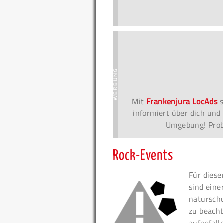
Mit
Frankenjura LocAds
s
informiert über dich und 
Umgebung! Probi
Rock-Events
Für diese
sind eine
naturschu
zu beacht
aufgefall