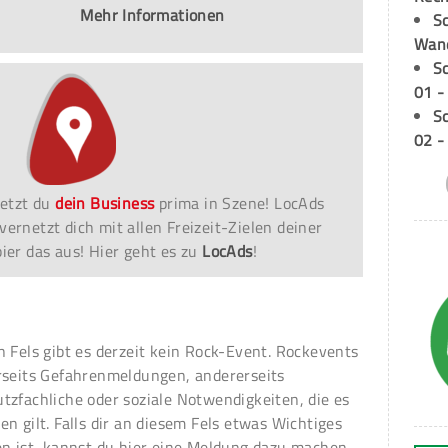
Mehr Informationen
Sc
Wand
S
01 -
S
02 -
etzt du
dein Business
prima in Szene! LocAds
vernetzt dich mit allen Freizeit-Zielen deiner
er das aus! Hier geht es zu
LocAds
!
n Fels gibt es derzeit kein Rock-Event. Rockevents
rseits Gefahrenmeldungen, andererseits
tzfachliche oder soziale Notwendigkeiten, die es
en gilt. Falls dir an diesem Fels etwas Wichtiges
en ist, kannst du hier eine Meldung dazu machen.