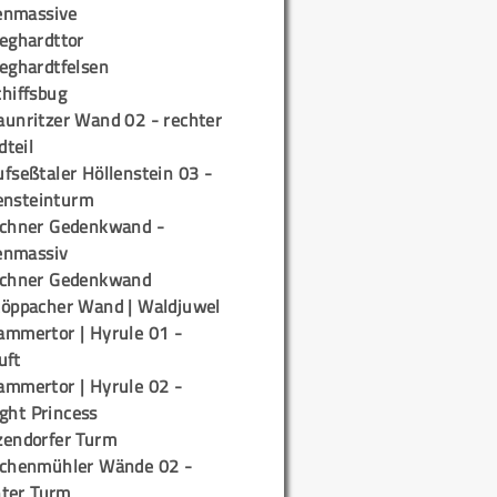
enmassive
ieghardttor
ieghardtfelsen
chiffsbug
aunritzer Wand 02 - rechter
teil
fseßtaler Höllenstein 03 -
ensteinturm
ichner Gedenkwand -
enmassiv
ichner Gedenkwand
töppacher Wand | Waldjuwel
ammertor | Hyrule 01 -
uft
ammertor | Hyrule 02 -
ight Princess
zendorfer Turm
ichenmühler Wände 02 -
ter Turm