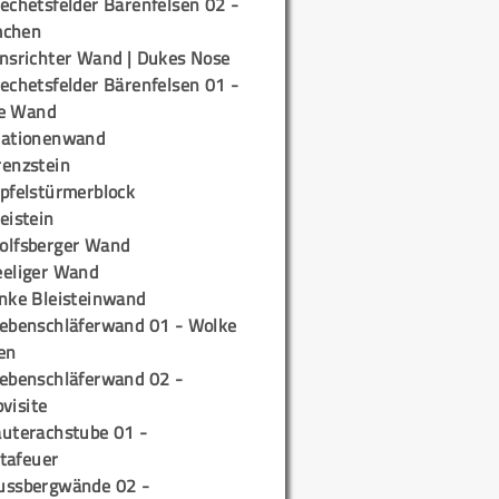
echetsfelder Bärenfelsen 02 -
mchen
insrichter Wand | Dukes Nose
echetsfelder Bärenfelsen 01 -
e Wand
tationenwand
renzstein
ipfelstürmerblock
eistein
olfsberger Wand
eeliger Wand
inke Bleisteinwand
iebenschläferwand 01 - Wolke
en
iebenschläferwand 02 -
pvisite
auterachstube 01 -
tafeuer
ussbergwände 02 -