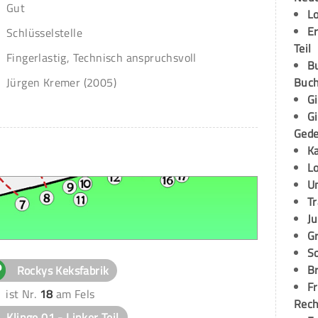
Gut
L
E
Schlüsselstelle
Teil
Fingerlastig, Technisch anspruchsvoll
B
Buch
Jürgen Kremer (2005)
G
G
Ged
K
L
U
T
Ju
G
S
Br
Rockys Keksfabrik
Fr
ist Nr.
18
am Fels
Rec
Klinge 01 - Linker Teil