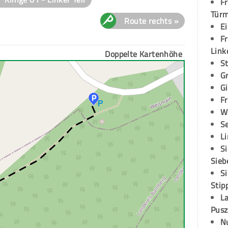
Fr
Tür
Route rechts »
E
Fr
Link
Doppelte Kartenhöhe
S
G
G
Fr
W
S
L
S
Sieb
S
Stip
L
Pusz
N