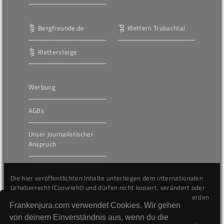
Bergfreunde.de
Klettern Trubachtal
Klettersteige
Werbung
AGBs
Unser journalistischer
Anspruch
Die hier veröffentlichten Inhalte unterliegen dem internationalen
Urheberrecht (Copyright) und dürfen nicht kopiert, verändert oder
unverändert wiederveröffentlicht werden. Gegen Verstöße werden
Frankenjura.com verwendet Cookies. Wir gehen
wir auf juristischem Wege vorgehen.
von deinem Einverständnis aus, wenn du die