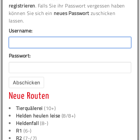
registrieren
. Falls Sie ihr Passwort vergessen haben
können Sie sich ein
neues Passwort
zuschicken
lassen.
Username:
Passwort:
Neue Routen
Tierquälerei
(10+)
Helden heulen leise
(8/8+)
Heldenfall
(8-)
R1
(6-)
R2
(7-/7)