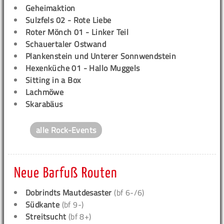
Geheimaktion
Sulzfels 02 - Rote Liebe
Roter Mönch 01 - Linker Teil
Schauertaler Ostwand
Plankenstein und Unterer Sonnwendstein
Hexenküche 01 - Hallo Muggels
Sitting in a Box
Lachmöwe
Skarabäus
alle Rock-Events
Neue Barfuß Routen
Dobrindts Mautdesaster
(bf 6-/6)
Südkante
(bf 9-)
Streitsucht
(bf 8+)