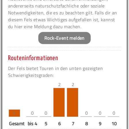
andererseits naturschutzfachliche oder soziale
Notwendigkeiten, die es zu beachten gilt. Falls dir an
diesem Fels etwas Wichtiges aufgefallen ist, kannst
du hier eine Meldung dazu machen.
Rock-Event melden
Routeninformationen
Der Fels bietet Touren in den unten gezeigten
Schwierigkeitsgraden:
2
2
0
0
0
0
0
5
Gesamt
bis 4
5
6
7
8
9
10
11