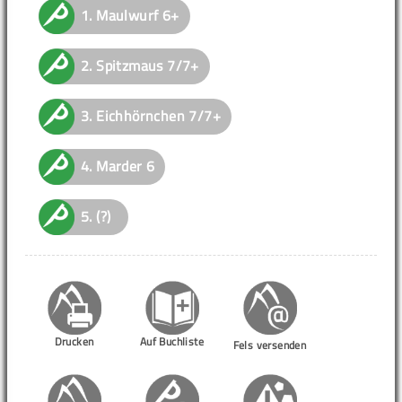
1.
Maulwurf
6+
2.
Spitzmaus
7/7+
3.
Eichhörnchen
7/7+
4.
Marder
6
5.
(?)
Drucken
Auf Buchliste
Fels versenden