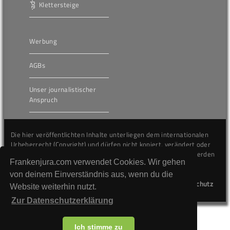
Klettersteige
Werbung
AGBs
Unser journalistischer
Anspruch
Die hier veröffentlichten Inhalte unterliegen dem internationalen
Urheberrecht (Copyright) und dürfen nicht kopiert, verändert oder
unverändert wiederveröffentlicht werden. Gegen Verstöße werden
Frankenjura.com verwendet Cookies. Wir gehen
wir auf juristischem Wege vorgehen.
von deinem Einverständnis aus, wenn du die
Kontakt
Impressum
Datenschutz
Website weiterhin nutzt.
Zur Datenschutzerklärung
Ich stimme zu