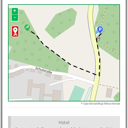
+
-
© OpenStreetMap-Mitwirkende
Hotel