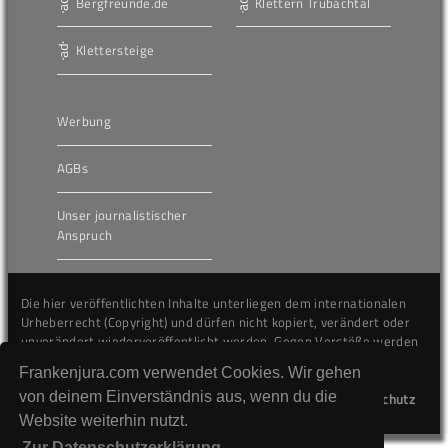
Bergfreunde.de
Klettern Trubachtal
Klettersteige
Werbung
AGBs
Unser journalistischer
Anspruch
Die hier veröffentlichten Inhalte unterliegen dem internationalen
Urheberrecht (Copyright) und dürfen nicht kopiert, verändert oder
unverändert wiederveröffentlicht werden. Gegen Verstöße werden
wir auf juristischem Wege vorgehen.
Frankenjura.com verwendet Cookies. Wir gehen
von deinem Einverständnis aus, wenn du die
Kontakt
Impressum
Datenschutz
Website weiterhin nutzt.
Zur Datenschutzerklärung