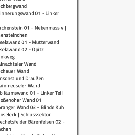
ochbergwand
rinnerungswand 01 - Linker
uchenstein 01 - Nebenmassiv |
ensteinchen
iselawand 01 - Mutterwand
iselawand 02 - Opitz
enkweg
ainachtaler Wand
ochauer Wand
msonst und Draußen
rainmeuseler Wand
biläumswand 01 - Linker Teil
roßenoher Wand 01
oranger Wand 03 - Blinde Kuh
öseleck | Schlusssektor
echetsfelder Bärenfelsen 02 -
mchen