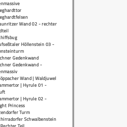
enmassive
ieghardttor
ieghardtfelsen
aunritzer Wand 02 - rechter
teil
chiffsbug
fseßtaler Höllenstein 03 -
ensteinturm
ichner Gedenkwand
ichner Gedenkwand -
enmassiv
töppacher Wand | Waldjuwel
ammertor | Hyrule 01 -
uft
ammertor | Hyrule 02 -
ight Princess
zendorfer Turm
chirradorfer Schwalbenstein
 Rechter Teil