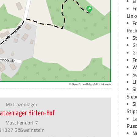
E
Fr
Link
Fr
Rec
S
G
G
Fr
W
S
L
© OpenStreetMap-Mitwirkende
S
Sieb
S
Matrazenlager
Stip
atzenlager Hirten-Hof
L
Moschendorf 7
Pusz
91327 Gößweinstein
N