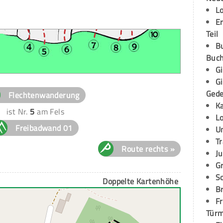
L
E
Teil
B
Buch
G
G
Ged
Flechtenwanderung
K
ist Nr.
5
am Fels
L
Freibadwand 01
U
T
Route rechts »
Ju
G
S
Doppelte Kartenhöhe
Br
Fr
Tür