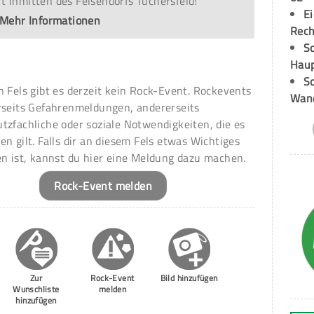
t inmitten des Felsendorfs Tüchersfeld!
E
Mehr Informationen
Rech
Sc
Hau
Sc
n Fels gibt es derzeit kein Rock-Event. Rockevents
Wand
rseits Gefahrenmeldungen, andererseits
tzfachliche oder soziale Notwendigkeiten, die es
en gilt. Falls dir an diesem Fels etwas Wichtiges
en ist, kannst du hier eine Meldung dazu machen.
Rock-Event melden
Zur
Rock-Event
Bild hinzufügen
Wunschliste
melden
hinzufügen