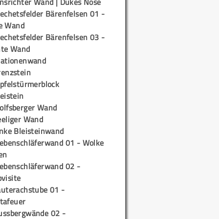
insrichter Wand | Dukes Nose
echetsfelder Bärenfelsen 01 -
e Wand
echetsfelder Bärenfelsen 03 -
hte Wand
tationenwand
renzstein
ipfelstürmerblock
eistein
olfsberger Wand
eeliger Wand
inke Bleisteinwand
iebenschläferwand 01 - Wolke
en
iebenschläferwand 02 -
pvisite
auterachstube 01 -
tafeuer
ussbergwände 02 -