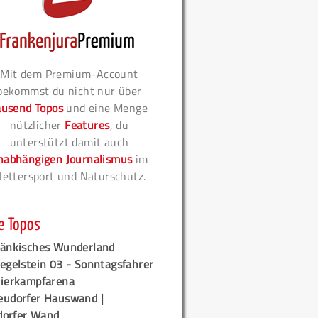
Mit dem Premium-Account
bekommst du nicht nur über
ausend Topos
und eine Menge
nützlicher
Features
, du
unterstützt damit auch
nabhängigen Journalismus
im
lettersport und Naturschutz.
e Topos
ränkisches Wunderland
egelstein 03 - Sonntagsfahrer
tierkampfarena
eudorfer Hauswand |
orfer Wand