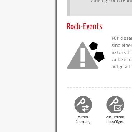
Günstige Unterkunf
Rock-Events
Für diese
sind eine
naturschu
zu beacht
aufgefall
Routen-
Zur Hitliste
änderung
hinzufügen