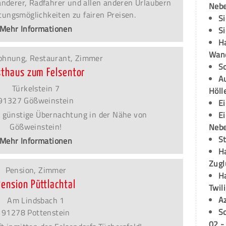
Wanderer, Radfahrer und allen anderen Urlaubern
Neb
ungsmöglichkeiten zu fairen Preisen.
S
Mehr Informationen
S
H
Wand
ohnung, Restaurant, Zimmer
S
sthaus zum Felsentor
Au
Türkelstein 7
Höll
91327 Gößweinstein
E
 günstige Übernachtung in der Nähe von
E
Gößweinstein!
Neb
S
Mehr Informationen
H
Zugl
Pension, Zimmer
H
Pension Püttlachtal
Twil
A
Am Lindsbach 1
S
91278 Pottenstein
02 -