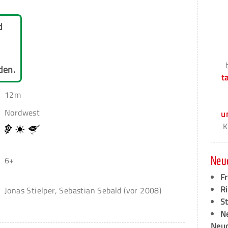
d
den.
t
12m
Nordwest
u
K
6+
Neu
F
Ri
Jonas Stielper, Sebastian Sebald (vor 2008)
S
N
Neud