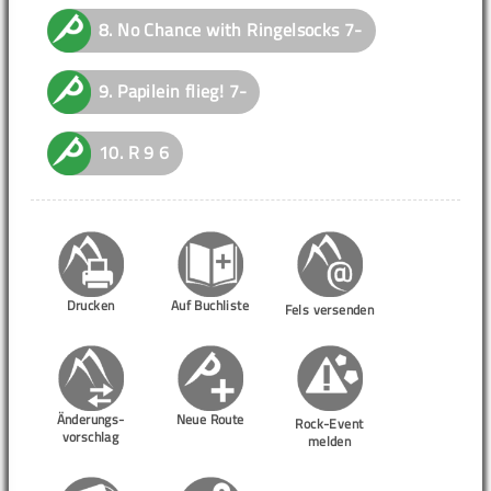
8.
No Chance with Ringelsocks
7-
9.
Papilein flieg!
7-
10.
R 9
6
Drucken
Auf Buchliste
Fels versenden
Änderungs-
Neue Route
Rock-Event
vorschlag
melden