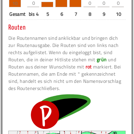
0
0
0
0
10
Gesamt
bis 4
5
6
7
8
9
10
11
Routen
Die Routennamen sind anklickbar und bringen dich
zur Routenausgabe. Die Routen sind von links nach
rechts aufgelistet. Wenn du eingeloggt bist, sind
Routen, die in deiner Hitliste stehen mit
grün
und
Routen aus deiner Wunschliste mit
rot
markiert. Bei
Routennamen, die am Ende mit ° gekennzeichnet
sind, handelt es sich nicht um den Namensvorschlag
des Routenerschließers.