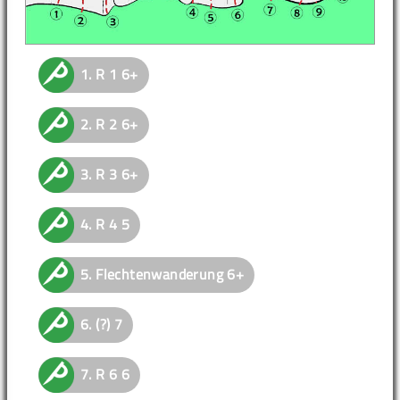
1.
R 1
6+
2.
R 2
6+
3.
R 3
6+
4.
R 4
5
5.
Flechtenwanderung
6+
6.
(?)
7
7.
R 6
6