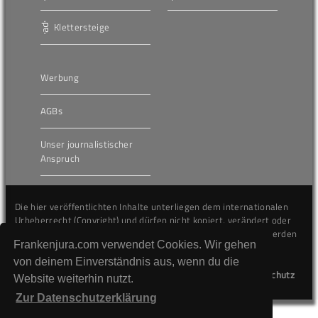
Klettersteige
Werbung
AGBs
Unser journalistischer
Anspruch
Die hier veröffentlichten Inhalte unterliegen dem internationalen
Urheberrecht (Copyright) und dürfen nicht kopiert, verändert oder
unverändert wiederveröffentlicht werden. Gegen Verstöße werden
Frankenjura.com verwendet Cookies. Wir gehen
wir auf juristischem Wege vorgehen.
von deinem Einverständnis aus, wenn du die
Kontakt
Impressum
Datenschutz
Website weiterhin nutzt.
Zur Datenschutzerklärung