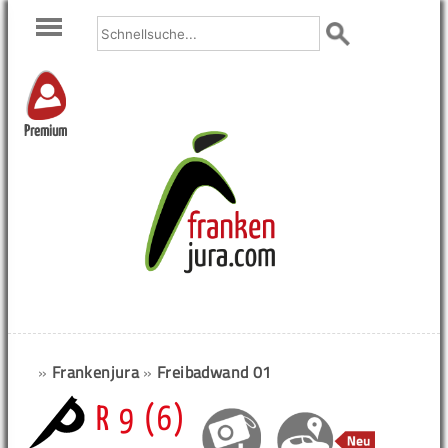
Premium
»
Frankenjura
»
Freibadwand 01
R 9 (6)