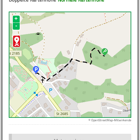
+
-
© OpenStreetMap-Mitwirkende