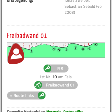
Erstbegehung:
Jonas Stielper,
Sebastian Sebald (vor
2008)
Freibadwand 01
R 9
ist Nr.
10
am Fels
Freibadwand 01
« Route links
Doppelte Kartenhöhe
Normale Kartenhöhe