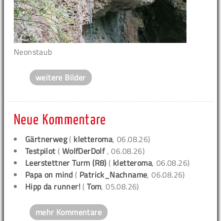
Neonstaub
weitere Bilder
Neue Kommentare
Gärtnerweg
(
kletteroma
, 06.08.26)
Testpilot
(
WolfDerDolf
, 06.08.26)
Leerstettner Turm (R8)
(
kletteroma
, 06.08.26)
Papa on mind
(
Patrick_Nachname
, 06.08.26)
Hipp da runner!
(
Tom
, 05.08.26)
mehr Kommentare