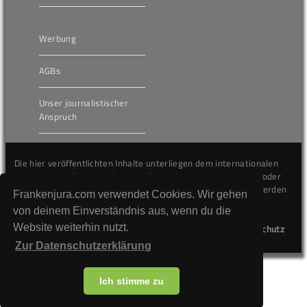
Werbung
AGBs
Unser journalistischer
Anspruch
Die hier veröffentlichten Inhalte unterliegen dem internationalen
Urheberrecht (Copyright) und dürfen nicht kopiert, verändert oder
unverändert wiederveröffentlicht werden. Gegen Verstöße werden
Frankenjura.com verwendet Cookies. Wir gehen
wir auf juristischem Wege vorgehen.
von deinem Einverständnis aus, wenn du die
Website weiterhin nutzt.
Kontakt
Impressum
Datenschutz
Zur Datenschutzerklärung
Ich stimme zu