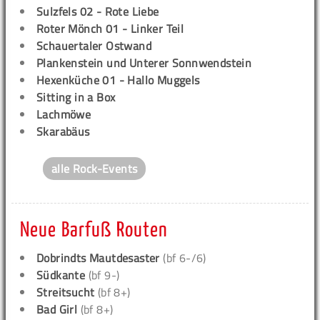
Sulzfels 02 - Rote Liebe
Roter Mönch 01 - Linker Teil
Schauertaler Ostwand
Plankenstein und Unterer Sonnwendstein
Hexenküche 01 - Hallo Muggels
Sitting in a Box
Lachmöwe
Skarabäus
alle Rock-Events
Neue Barfuß Routen
Dobrindts Mautdesaster
(bf 6-/6)
Südkante
(bf 9-)
Streitsucht
(bf 8+)
Bad Girl
(bf 8+)