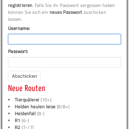
registrieren
. Falls Sie ihr Passwort vergessen haben
können Sie sich ein
neues Passwort
zuschicken
lassen.
Username:
Passwort:
Neue Routen
Tierquälerei
(10+)
Helden heulen leise
(8/8+)
Heldenfall
(8-)
R1
(6-)
R2
(7-/7)