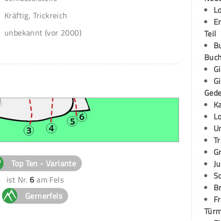
L
Kräftig, Trickreich
E
unbekannt (vor 2000)
Teil
B
Buch
G
G
Ged
K
L
U
T
G
Top Ten - Variante
Ju
S
ist Nr.
6
am Fels
Br
Gernerfels
Fr
Tür