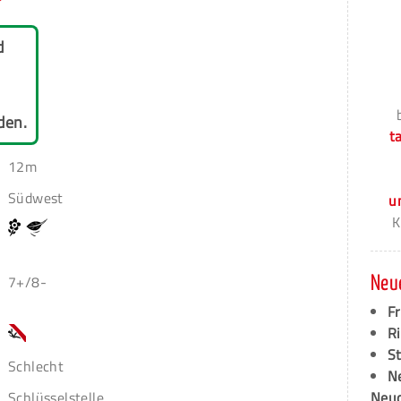
d
den.
t
12m
Südwest
u
K
7+/8-
Neu
F
Ri
S
Schlecht
N
Schlüsselstelle
Neud