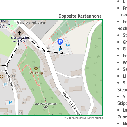
E
Fr
Link
Doppelte Kartenhöhe
Fr
Rec
S
G
G
Fr
W
S
L
S
Sieb
S
Stip
L
Pusz
© OpenStreetMap-Mitwirkende
N