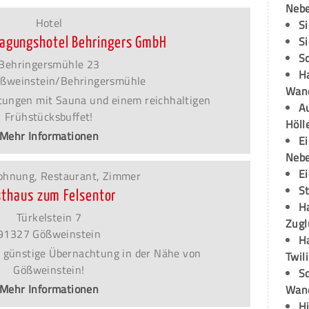
Neb
Hotel
S
S
 Tagungshotel Behringers GmbH
S
Behringersmühle 23
H
ßweinstein/Behringersmühle
Wand
tungen mit Sauna und einem reichhaltigen
Au
Frühstücksbuffet!
Höll
Mehr Informationen
E
Neb
E
ohnung, Restaurant, Zimmer
S
sthaus zum Felsentor
H
Türkelstein 7
Zugl
91327 Gößweinstein
H
 günstige Übernachtung in der Nähe von
Twil
Gößweinstein!
Sc
Mehr Informationen
Wand
H