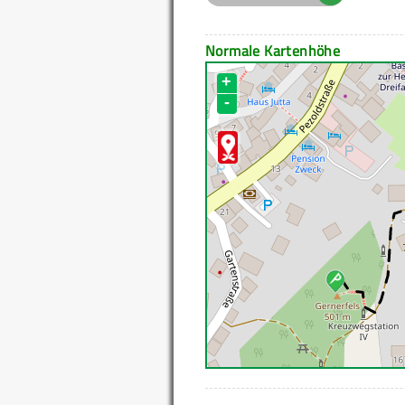
Normale Kartenhöhe
+
-