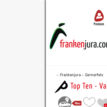
Premium
»
Frankenjura
»
Gernerfels
Top Ten - V
0