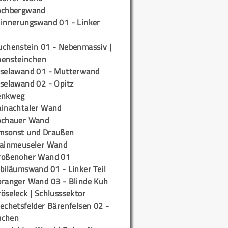
ochbergwand
rinnerungswand 01 - Linker
uchenstein 01 - Nebenmassiv |
ensteinchen
iselawand 01 - Mutterwand
iselawand 02 - Opitz
enkweg
ainachtaler Wand
ochauer Wand
msonst und Draußen
rainmeuseler Wand
roßenoher Wand 01
biläumswand 01 - Linker Teil
oranger Wand 03 - Blinde Kuh
öseleck | Schlusssektor
echetsfelder Bärenfelsen 02 -
mchen