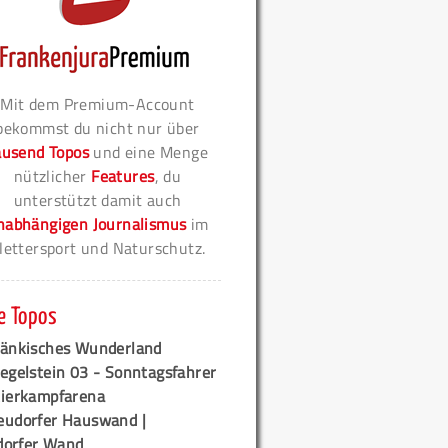
Mit dem Premium-Account
bekommst du nicht nur über
ausend Topos
und eine Menge
nützlicher
Features
, du
unterstützt damit auch
nabhängigen Journalismus
im
lettersport und Naturschutz.
e Topos
ränkisches Wunderland
egelstein 03 - Sonntagsfahrer
tierkampfarena
eudorfer Hauswand |
orfer Wand