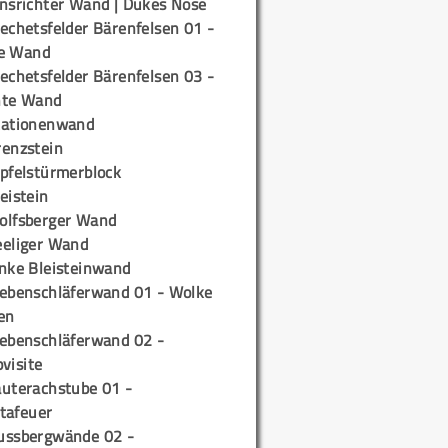
insrichter Wand | Dukes Nose
echetsfelder Bärenfelsen 01 -
e Wand
echetsfelder Bärenfelsen 03 -
hte Wand
tationenwand
renzstein
ipfelstürmerblock
eistein
olfsberger Wand
eeliger Wand
inke Bleisteinwand
iebenschläferwand 01 - Wolke
en
iebenschläferwand 02 -
pvisite
auterachstube 01 -
tafeuer
ussbergwände 02 -