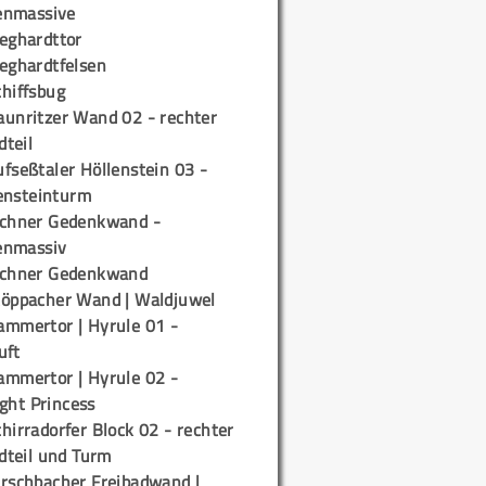
enmassive
ieghardttor
ieghardtfelsen
chiffsbug
aunritzer Wand 02 - rechter
teil
fseßtaler Höllenstein 03 -
ensteinturm
ichner Gedenkwand -
enmassiv
ichner Gedenkwand
töppacher Wand | Waldjuwel
ammertor | Hyrule 01 -
uft
ammertor | Hyrule 02 -
ight Princess
hirradorfer Block 02 - rechter
teil und Turm
irschbacher Freibadwand |