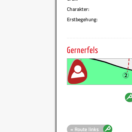
Charakter:
Erstbegehung:
Gernerfels
« Route links