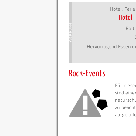
Hotel, Fer
Hotel 
Balt
Hervorragend Essen u
Rock-Events
Für diese
sind eine
naturschu
zu beacht
aufgefall