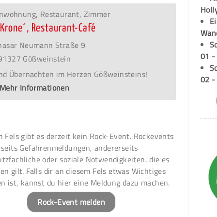
Holl
ienwohnung, Restaurant, Zimmer
E
´Krone´, Restaurant-Café
Wan
S
hasar Neumann Straße 9
01 -
91327 Gößweinstein
S
nd Übernachten im Herzen Gößweinsteins!
02 -
Mehr Informationen
n Fels gibt es derzeit kein Rock-Event. Rockevents
rseits Gefahrenmeldungen, andererseits
tzfachliche oder soziale Notwendigkeiten, die es
en gilt. Falls dir an diesem Fels etwas Wichtiges
en ist, kannst du hier eine Meldung dazu machen.
Rock-Event melden