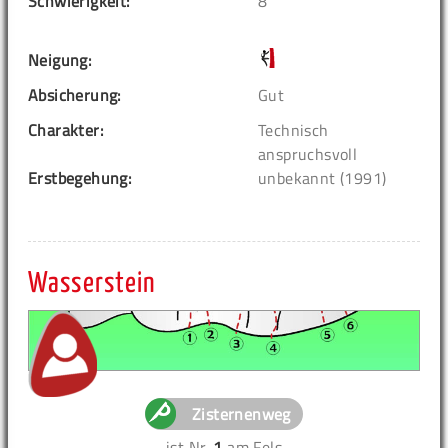
Schwierigkeit:
8
Neigung:
Absicherung:
Gut
Charakter:
Technisch
anspruchsvoll
Erstbegehung:
unbekannt (1991)
Wasserstein
Zisternenweg
ist Nr.
1
am Fels