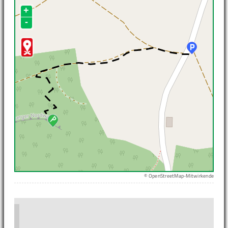
+
-
© OpenStreetMap-Mitwirkende