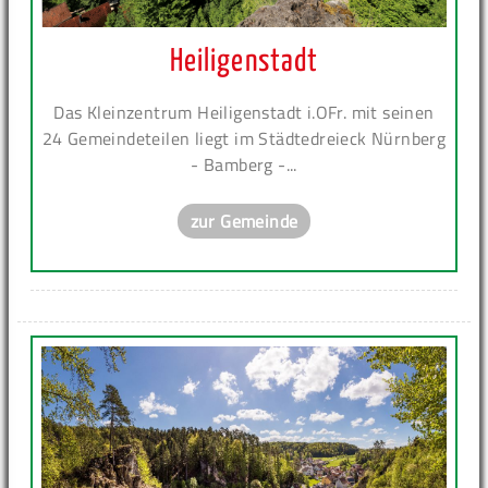
Heiligenstadt
Das Kleinzentrum Heiligenstadt i.OFr. mit seinen
24 Gemeindeteilen liegt im Städtedreieck Nürnberg
- Bamberg -...
zur Gemeinde