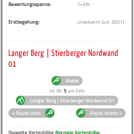
Bewertungsspanne:
7+//8-
Erstbegehung:
unbekannt (vor 2001)
Langer Berg | Stierberger Nordwand
01
Akelei
ist Nr.
5
am Fels
Langer Berg | Stierberger Nordwand 01
« Route links
Route rechts »
Doppelte Kartenhöhe
Normale Kartenhöhe