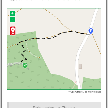
+
-
© OpenStreetMap-Mitwirkende
Ferienwohnung, Zimmer