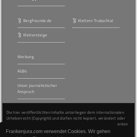
Bergfreunde.de
Klettern Trubachtal
Klettersteige
Werbung
AGBs
Unser journalistischer
Anspruch
Die hier veröffentlichten Inhalte unterliegen dem internationalen
Urheberrecht (Copyright) und dürfen nicht kopiert, verändert oder
unverändert wiederveröffentlicht werden. Gegen Verstöße werden
wir auf juristischem Wege vorgehen.
Frankenjura.com verwendet Cookies. Wir gehen