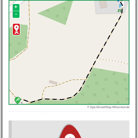
+
-
© OpenStreetMap-Mitwirkende