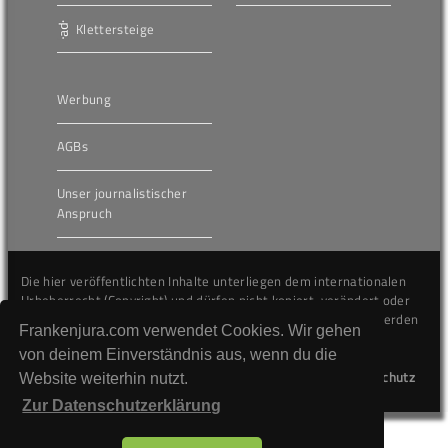
Klettersteige
Werbung
AGBs
Unser journalistischer
Anspruch
Die hier veröffentlichten Inhalte unterliegen dem internationalen
Urheberrecht (Copyright) und dürfen nicht kopiert, verändert oder
unverändert wiederveröffentlicht werden. Gegen Verstöße werden
Frankenjura.com verwendet Cookies. Wir gehen
wir auf juristischem Wege vorgehen.
von deinem Einverständnis aus, wenn du die
Kontakt
Impressum
Datenschutz
Website weiterhin nutzt.
Zur Datenschutzerklärung