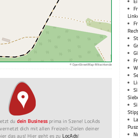
E
Fr
Link
Fr
Rec
S
G
G
Fr
© OpenStreetMap-Mitwirkende
W
S
L
S
Sieb
S
Stip
L
etzt du
dein Business
prima in Szene! LocAds
Pusz
vernetzt dich mit allen Freizeit-Zielen deiner
N
er das aus! Hier geht es zu
LocAds
!