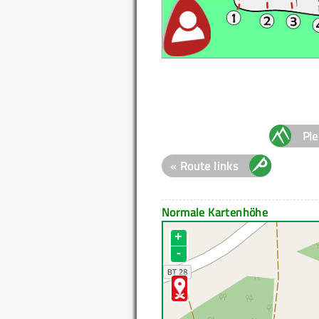
Ple
« Route links
Normale Kartenhöhe
+
-