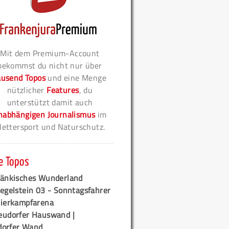
Mit dem Premium-Account
bekommst du nicht nur über
ausend Topos
und eine Menge
nützlicher
Features
, du
unterstützt damit auch
nabhängigen Journalismus
im
lettersport und Naturschutz.
e Topos
ränkisches Wunderland
egelstein 03 - Sonntagsfahrer
tierkampfarena
eudorfer Hauswand |
orfer Wand