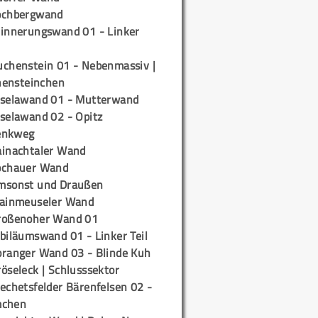
ochbergwand
rinnerungswand 01 - Linker
uchenstein 01 - Nebenmassiv |
ensteinchen
iselawand 01 - Mutterwand
iselawand 02 - Opitz
enkweg
ainachtaler Wand
ochauer Wand
msonst und Draußen
rainmeuseler Wand
roßenoher Wand 01
biläumswand 01 - Linker Teil
oranger Wand 03 - Blinde Kuh
öseleck | Schlusssektor
echetsfelder Bärenfelsen 02 -
mchen