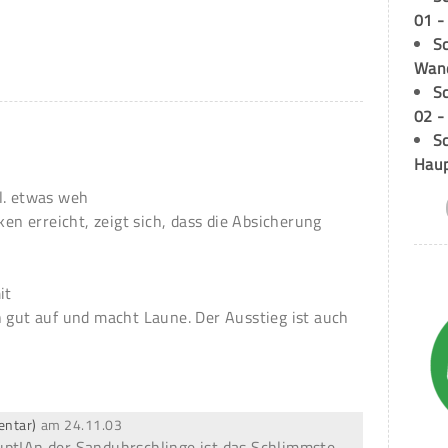
01 -
Sc
Wand
S
02 -
Sc
Hau
l. etwas weh
ken erreicht, zeigt sich, dass die Absicherung
it
n gut auf und macht Laune. Der Ausstieg ist auch
entar)
am
24.11.03
upt!An der Sanduhrschlinge ist das Schlimmste