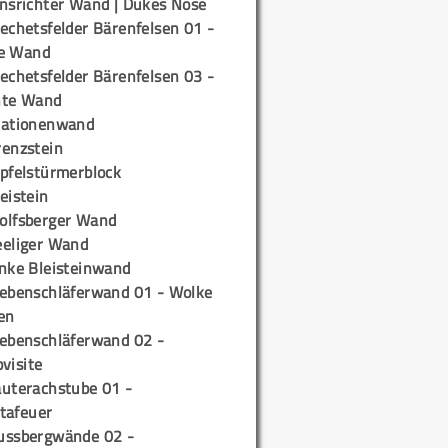
insrichter Wand | Dukes Nose
echetsfelder Bärenfelsen 01 -
e Wand
echetsfelder Bärenfelsen 03 -
hte Wand
tationenwand
renzstein
ipfelstürmerblock
eistein
olfsberger Wand
eeliger Wand
inke Bleisteinwand
iebenschläferwand 01 - Wolke
en
iebenschläferwand 02 -
pvisite
auterachstube 01 -
tafeuer
ussbergwände 02 -