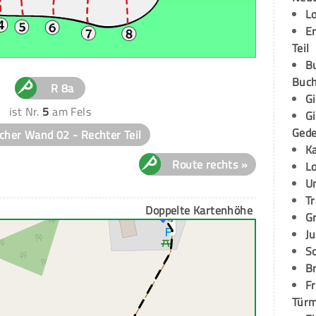
L
E
Teil
B
Buch
R 8a
G
ist Nr.
5
am Fels
G
Ged
cher Wand 02 - Rechter Teil
K
Route rechts »
L
U
T
Doppelte Kartenhöhe
G
Ju
S
Br
Fr
Tür