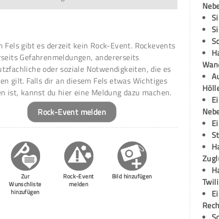
Neb
S
S
S
n Fels gibt es derzeit kein Rock-Event. Rockevents
H
rseits Gefahrenmeldungen, andererseits
Wand
tzfachliche oder soziale Notwendigkeiten, die es
Au
en gilt. Falls dir an diesem Fels etwas Wichtiges
Höll
en ist, kannst du hier eine Meldung dazu machen.
E
Neb
Rock-Event melden
E
S
H
Zugl
H
Zur
Rock-Event
Bild hinzufügen
Twil
Wunschliste
melden
hinzufügen
E
Rech
S