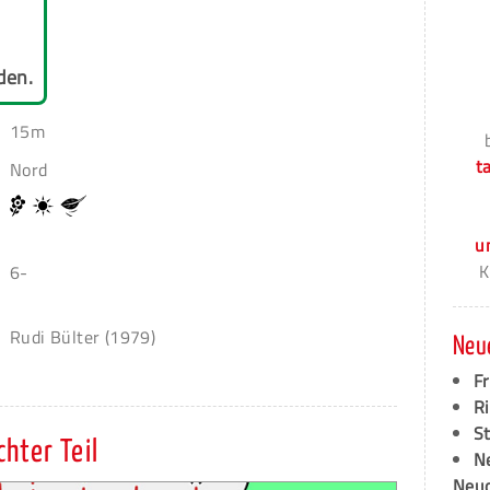
den.
15m
t
Nord
u
K
6-
Rudi Bülter (1979)
Neu
F
Ri
S
hter Teil
N
Neud