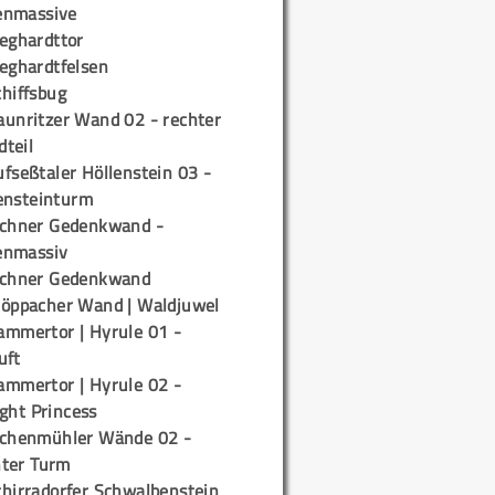
enmassive
ieghardttor
ieghardtfelsen
chiffsbug
aunritzer Wand 02 - rechter
teil
fseßtaler Höllenstein 03 -
ensteinturm
ichner Gedenkwand -
enmassiv
ichner Gedenkwand
töppacher Wand | Waldjuwel
ammertor | Hyrule 01 -
uft
ammertor | Hyrule 02 -
ight Princess
ichenmühler Wände 02 -
ter Turm
chirradorfer Schwalbenstein