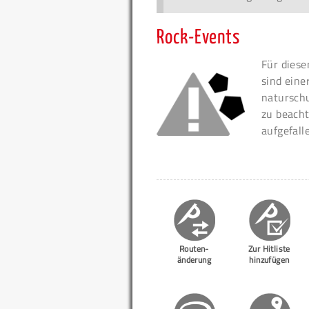
Rock-Events
Für diese
sind eine
naturschu
zu beacht
aufgefall
Routen-
Zur Hitliste
änderung
hinzufügen