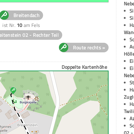
Neb
S
Breitendach
S
H
ist Nr.
10
am Fels
Wand
eitenstein 02 - Rechter Teil
S
Au
Route rechts »
Höll
E
Doppelte Kartenhöhe
E
Neb
S
H
Zugl
H
Twil
A
S
02 -