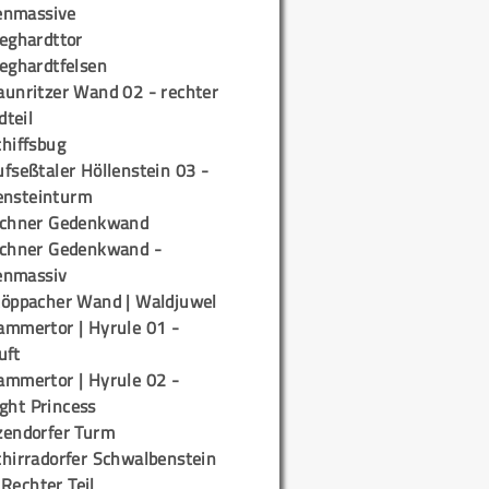
enmassive
ieghardttor
ieghardtfelsen
aunritzer Wand 02 - rechter
teil
chiffsbug
fseßtaler Höllenstein 03 -
ensteinturm
ichner Gedenkwand
ichner Gedenkwand -
enmassiv
töppacher Wand | Waldjuwel
ammertor | Hyrule 01 -
uft
ammertor | Hyrule 02 -
ight Princess
zendorfer Turm
chirradorfer Schwalbenstein
 Rechter Teil