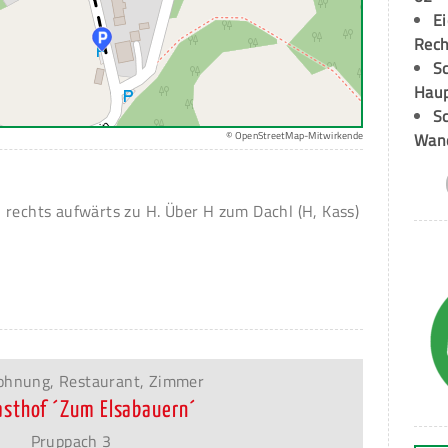
E
Rech
Sc
Hau
Sc
Wand
© OpenStreetMap-Mitwirkende
 rechts aufwärts zu H. Über H zum Dachl (H, Kass)
ohnung, Restaurant, Zimmer
sthof ´Zum Elsabauern´
Pruppach 3