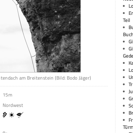
L
E
Teil
B
Buch
G
G
Ged
K
L
U
itendach am Breitenstein (Bild: Bodo Jäger)
T
Ju
15m
G
Nordwest
S
Br
Fr
Tür