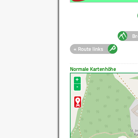
Br
« Route links
Normale Kartenhöhe
+
-