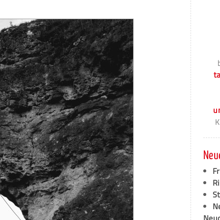
t
u
K
Neu
F
Ri
S
N
Neud