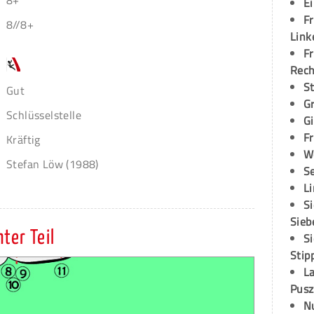
8+
E
Fr
8//8+
Link
Fr
Rec
S
Gut
G
Schlüsselstelle
G
Fr
Kräftig
W
Stefan Löw (1988)
S
L
S
Sieb
ter Teil
S
Stip
L
Pusz
N