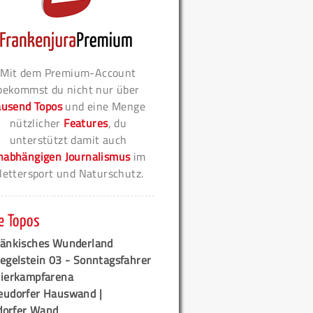
Mit dem Premium-Account
bekommst du nicht nur über
ausend Topos
und eine Menge
nützlicher
Features
, du
unterstützt damit auch
nabhängigen Journalismus
im
lettersport und Naturschutz.
e Topos
ränkisches Wunderland
egelstein 03 - Sonntagsfahrer
tierkampfarena
eudorfer Hauswand |
orfer Wand