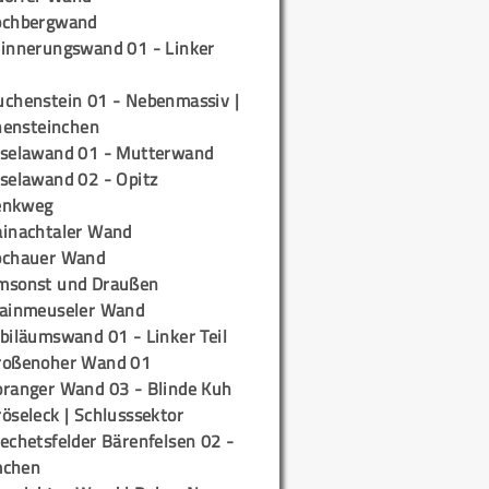
ochbergwand
rinnerungswand 01 - Linker
uchenstein 01 - Nebenmassiv |
ensteinchen
iselawand 01 - Mutterwand
iselawand 02 - Opitz
enkweg
ainachtaler Wand
ochauer Wand
msonst und Draußen
rainmeuseler Wand
biläumswand 01 - Linker Teil
roßenoher Wand 01
oranger Wand 03 - Blinde Kuh
öseleck | Schlusssektor
echetsfelder Bärenfelsen 02 -
mchen