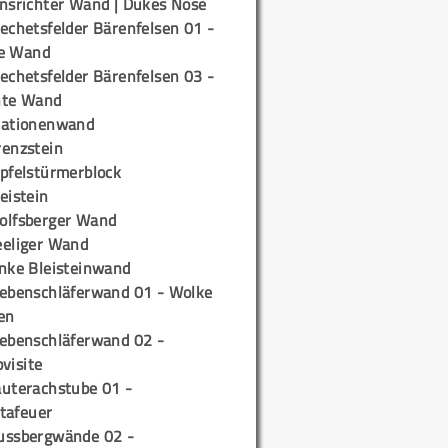
insrichter Wand | Dukes Nose
echetsfelder Bärenfelsen 01 -
e Wand
echetsfelder Bärenfelsen 03 -
hte Wand
tationenwand
renzstein
ipfelstürmerblock
eistein
olfsberger Wand
eeliger Wand
inke Bleisteinwand
iebenschläferwand 01 - Wolke
en
iebenschläferwand 02 -
pvisite
auterachstube 01 -
tafeuer
ussbergwände 02 -