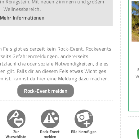
 in Königstein. Mit neuen Zimmern und großem
Wellnessbereich.
Mehr Informationen
n Fels gibt es derzeit kein Rock-Event. Rockevents
rseits Gefahrenmeldungen, andererseits
tzfachliche oder soziale Notwendigkeiten, die es
u
en gilt. Falls dir an diesem Fels etwas Wichtiges
v
en ist, kannst du hier eine Meldung dazu machen.
Rock-Event melden
Zur
Rock-Event
Bild hinzufügen
Wunschliste
melden