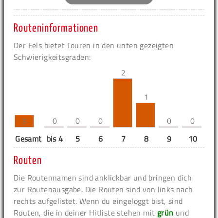
Routeninformationen
Der Fels bietet Touren in den unten gezeigten
Schwierigkeitsgraden:
2
1
0
0
0
0
0
3
Gesamt
bis 4
5
6
7
8
9
10
11
Routen
Die Routennamen sind anklickbar und bringen dich
zur Routenausgabe. Die Routen sind von links nach
rechts aufgelistet. Wenn du eingeloggt bist, sind
Routen, die in deiner Hitliste stehen mit
grün
und