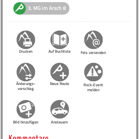
3.
MG im Arsch
8
Drucken
Auf Buchliste
Fels versenden
Änderungs-
Neue Route
Rock-Event
vorschlag
melden
Bild hinzufügen
Ansteuern
Kommentare