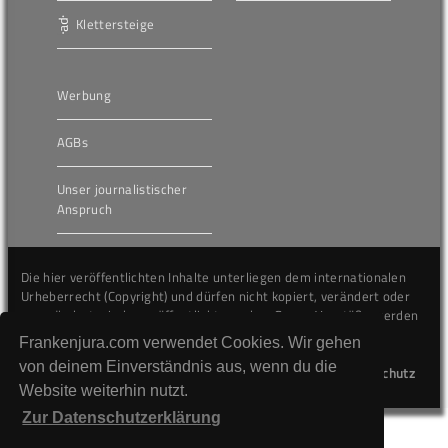
Klettersteige
Werbung
AGBs
Unser journalistischer
Anspruch
Die hier veröffentlichten Inhalte unterliegen dem internationalen
Urheberrecht (Copyright) und dürfen nicht kopiert, verändert oder
unverändert wiederveröffentlicht werden. Gegen Verstöße werden
wir auf juristischem Wege vorgehen.
Frankenjura.com verwendet Cookies. Wir gehen
von deinem Einverständnis aus, wenn du die
Kontakt
Impressum
Datenschutz
Website weiterhin nutzt.
Zur Datenschutzerklärung