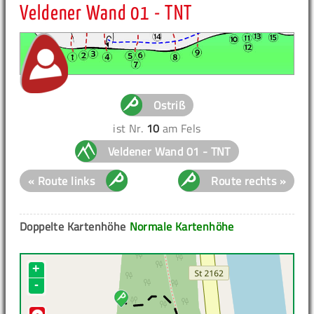
Veldener Wand 01 - TNT
Ostriß
ist Nr.
10
am Fels
Veldener Wand 01 - TNT
« Route links
Route rechts »
Doppelte Kartenhöhe
Normale Kartenhöhe
+
-