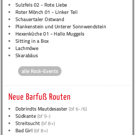
Sulzfels 02 - Rote Liebe
Roter Mönch 01 - Linker Teil
Schauertaler Ostwand
Plankenstein und Unterer Sonnwendstein
Hexenküche 01 - Hallo Muggels
Sitting in a Box
Lachmöwe
Skarabäus
alle Rock-Events
Neue Barfuß Routen
Dobrindts Mautdesaster
(bf 6-/6)
Südkante
(bf 9-)
Streitsucht
(bf 8+)
Bad Girl
(bf 8+)