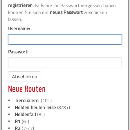
registrieren
. Falls Sie ihr Passwort vergessen haben
können Sie sich ein
neues Passwort
zuschicken
lassen.
Username:
Passwort:
Neue Routen
Tierquälerei
(10+)
Helden heulen leise
(8/8+)
Heldenfall
(8-)
R1
(6-)
R2
(7-/7)