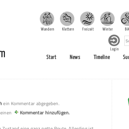
Wandern
Klettern
Freizeit
Winter
Bi
Login
Start
News
Timeline
Su
h
ein Kommentar abgegeben.
 einen
Kommentar hinzufügen.
 Zustand eine ganz nette Route. Allerding ist