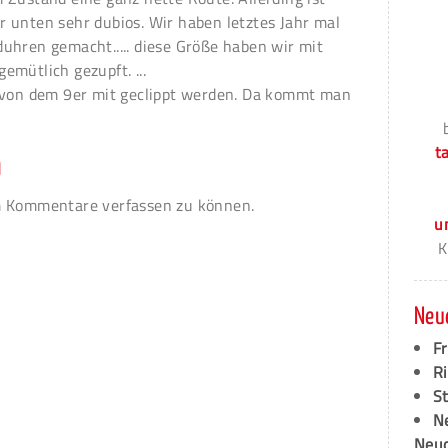
 unten sehr dubios. Wir haben letztes Jahr mal
uhren gemacht..... diese Größe haben wir mit
emütlich gezupft. ...
H von dem 9er mit geclippt werden. Da kommt man
t
n
 Kommentare verfassen zu können.
u
K
Neu
F
Ri
S
N
Neud