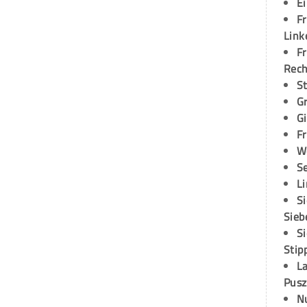
E
Fr
Link
Fr
Rec
S
G
G
Fr
W
S
L
S
Sieb
S
Stip
L
Pusz
N