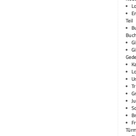
L
E
Teil
B
Buch
G
G
Ged
K
L
U
T
G
Ju
S
Br
Fr
Tür