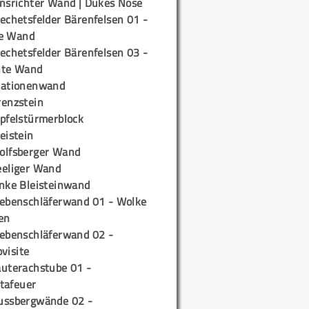
insrichter Wand | Dukes Nose
echetsfelder Bärenfelsen 01 -
e Wand
echetsfelder Bärenfelsen 03 -
hte Wand
tationenwand
renzstein
ipfelstürmerblock
eistein
olfsberger Wand
eeliger Wand
inke Bleisteinwand
iebenschläferwand 01 - Wolke
en
iebenschläferwand 02 -
pvisite
auterachstube 01 -
tafeuer
ussbergwände 02 -