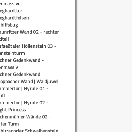
enmassive
ieghardttor
ieghardtfelsen
chiffsbug
aunritzer Wand 02 - rechter
teil
fseßtaler Höllenstein 03 -
ensteinturm
ichner Gedenkwand -
enmassiv
ichner Gedenkwand
töppacher Wand | Waldjuwel
ammertor | Hyrule 01 -
uft
ammertor | Hyrule 02 -
ight Princess
ichenmühler Wände 02 -
ter Turm
chirradorfer Schwalbenstein