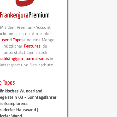
Mit dem Premium-Account
bekommst du nicht nur über
ausend Topos
und eine Menge
nützlicher
Features
, du
unterstützt damit auch
nabhängigen Journalismus
im
lettersport und Naturschutz.
e Topos
ränkisches Wunderland
egelstein 03 - Sonntagsfahrer
tierkampfarena
eudorfer Hauswand |
orfer Wand