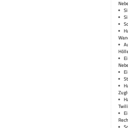
Neb
S
S
S
H
Wand
Au
Höll
E
Neb
E
S
H
Zugl
H
Twil
E
Rech
S