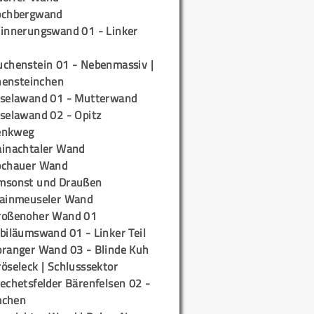
ochbergwand
rinnerungswand 01 - Linker
uchenstein 01 - Nebenmassiv |
ensteinchen
iselawand 01 - Mutterwand
iselawand 02 - Opitz
enkweg
ainachtaler Wand
ochauer Wand
msonst und Draußen
rainmeuseler Wand
roßenoher Wand 01
biläumswand 01 - Linker Teil
oranger Wand 03 - Blinde Kuh
öseleck | Schlusssektor
echetsfelder Bärenfelsen 02 -
mchen