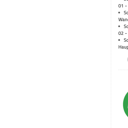
01 -
Sc
Wand
S
02 -
Sc
Hau