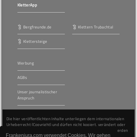
KletterApp
Bergfreunde.de
Klettern Trubachtal
Klettersteige
Werbung
AGBs
Unser journalistischer
Anspruch
Die hier veröffentlichten Inhalte unterliegen dem internationalen
Urheberrecht (Copyright) und dürfen nicht kopiert, verändert oder
unverändert wiederveröffentlicht werden. Gegen Verstöße werden
Frankenjura.com verwendet Cookies. Wir gehen
wir auf juristischem Wege vorgehen.