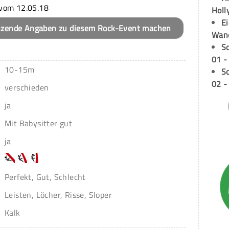
vom 12.05.18
Holl
E
nzende Angaben zu diesem Rock-Event machen
Wan
S
01 -
10-15m
S
02 -
verschieden
ja
Mit Babysitter gut
ja
Perfekt, Gut, Schlecht
Leisten, Löcher, Risse, Sloper
Kalk