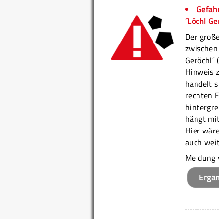
Gefahr
´Löchl Ge
Der große
zwischen
Geröchl´ 
Hinweis z
handelt s
rechten F
hintergre
hängt mit
Hier wäre
auch weit
Meldung 
Ergä