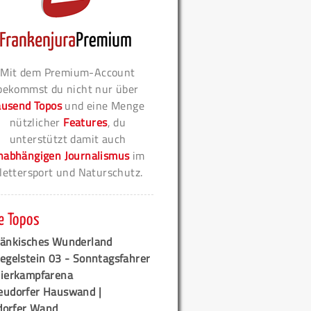
Mit dem Premium-Account
bekommst du nicht nur über
ausend Topos
und eine Menge
nützlicher
Features
, du
unterstützt damit auch
nabhängigen Journalismus
im
lettersport und Naturschutz.
e Topos
ränkisches Wunderland
egelstein 03 - Sonntagsfahrer
tierkampfarena
eudorfer Hauswand |
orfer Wand