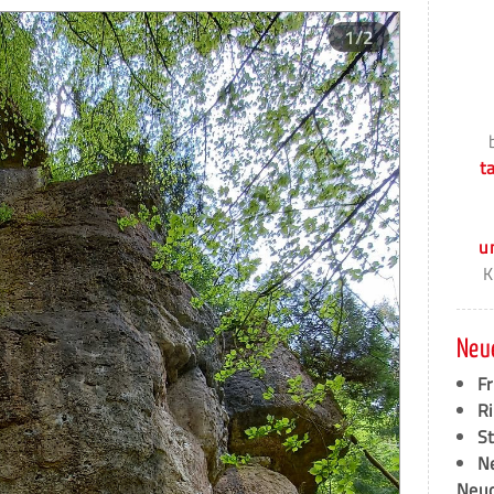
1/2
t
u
K
Neu
F
Ri
S
N
Neud