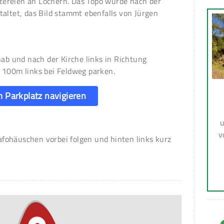
ereien an Löchern. Das Topo wurde nach der
altet, das Bild stammt ebenfalls von Jürgen
nab und nach der Kirche links in Richtung
 100m links bei Feldweg parken.
 Parkplatz navigieren
u
v
ohäuschen vorbei folgen und hinten links kurz