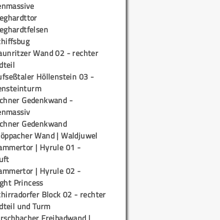
enmassive
ieghardttor
ieghardtfelsen
chiffsbug
aunritzer Wand 02 - rechter
teil
fseßtaler Höllenstein 03 -
ensteinturm
ichner Gedenkwand -
enmassiv
ichner Gedenkwand
töppacher Wand | Waldjuwel
ammertor | Hyrule 01 -
uft
ammertor | Hyrule 02 -
ight Princess
hirradorfer Block 02 - rechter
teil und Turm
irschbacher Freibadwand |