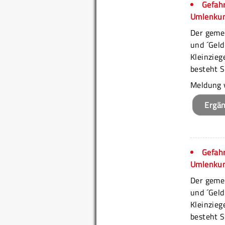
Gefahr
Umlenkung
Der geme
und ´Geld
Kleinzieg
besteht S
Meldung 
Ergä
Gefahr
Umlenkung
Der geme
und ´Geld
Kleinzieg
besteht S