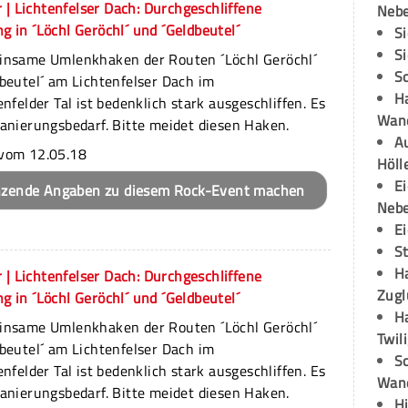
 | Lichtenfelser Dach: Durchgeschliffene
Neb
 in ´Löchl Geröchl´ und ´Geldbeutel´
S
S
insame Umlenkhaken der Routen ´Löchl Geröchl´
S
beutel´ am Lichtenfelser Dach im
H
enfelder Tal ist bedenklich stark ausgeschliffen. Es
Wand
anierungsbedarf. Bitte meidet diesen Haken.
Au
vom 12.05.18
Höll
E
nzende Angaben zu diesem Rock-Event machen
Neb
E
S
H
 | Lichtenfelser Dach: Durchgeschliffene
Zugl
 in ´Löchl Geröchl´ und ´Geldbeutel´
H
insame Umlenkhaken der Routen ´Löchl Geröchl´
Twil
beutel´ am Lichtenfelser Dach im
Sc
enfelder Tal ist bedenklich stark ausgeschliffen. Es
Wand
anierungsbedarf. Bitte meidet diesen Haken.
H