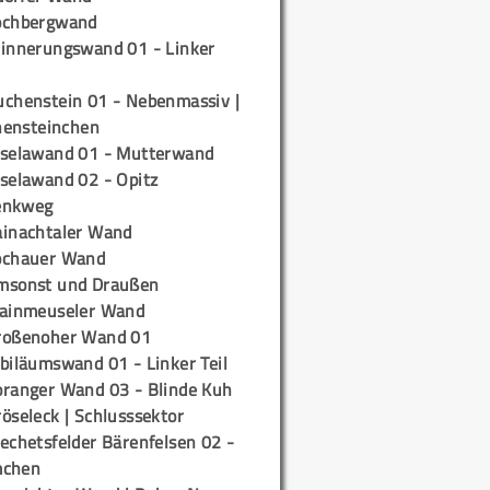
ochbergwand
rinnerungswand 01 - Linker
uchenstein 01 - Nebenmassiv |
ensteinchen
iselawand 01 - Mutterwand
iselawand 02 - Opitz
enkweg
ainachtaler Wand
ochauer Wand
msonst und Draußen
rainmeuseler Wand
roßenoher Wand 01
biläumswand 01 - Linker Teil
oranger Wand 03 - Blinde Kuh
öseleck | Schlusssektor
echetsfelder Bärenfelsen 02 -
mchen