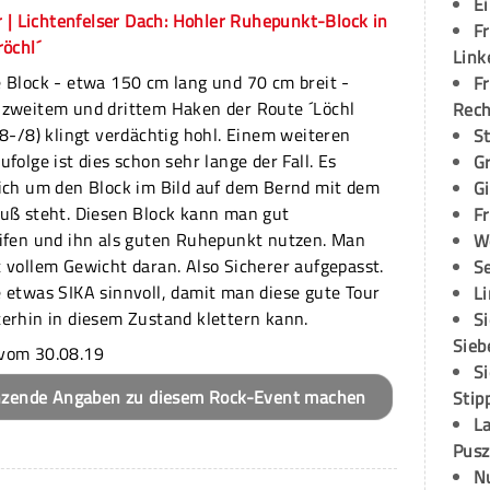
E
 | Lichtenfelser Dach: Hohler Ruhepunkt-Block in
Fr
röchl´
Link
 Block - etwa 150 cm lang und 70 cm breit -
Fr
 zweitem und drittem Haken der Route ´Löchl
Rec
(8-/8) klingt verdächtig hohl. Einem weiteren
S
ufolge ist dies schon sehr lange der Fall. Es
G
ich um den Block im Bild auf dem Bernd mit dem
G
uß steht. Diesen Block kann man gut
Fr
ifen und ihn als guten Ruhepunkt nutzen. Man
W
 vollem Gewicht daran. Also Sicherer aufgepasst.
S
 etwas SIKA sinnvoll, damit man diese gute Tour
L
erhin in diesem Zustand klettern kann.
S
Sieb
vom 30.08.19
S
nzende Angaben zu diesem Rock-Event machen
Stip
L
Pusz
N