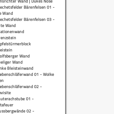
insrichter Wand | Dukes Nose
echetsfelder Bärenfelsen 01 -
e Wand
echetsfelder Bärenfelsen 03 -
hte Wand
tationenwand
renzstein
ipfelstürmerblock
eistein
olfsberger Wand
eeliger Wand
inke Bleisteinwand
iebenschläferwand 01 - Wolke
en
iebenschläferwand 02 -
pvisite
auterachstube 01 -
tafeuer
ussbergwände 02 -