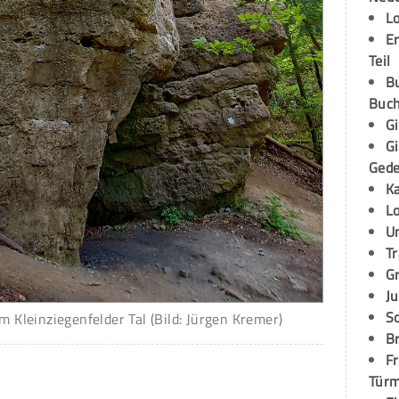
L
E
Teil
B
Buch
G
G
Ged
K
L
U
T
G
Ju
S
m Kleinziegenfelder Tal (Bild: Jürgen Kremer)
Br
Fr
Tür