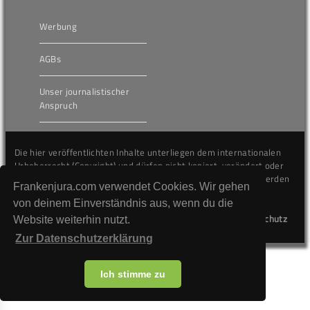
Werbung
AGBs
Unser journalistischer
Anspruch
Die hier veröffentlichten Inhalte unterliegen dem internationalen
Urheberrecht (Copyright) und dürfen nicht kopiert, verändert oder
unverändert wiederveröffentlicht werden. Gegen Verstöße werden
Frankenjura.com verwendet Cookies. Wir gehen
wir auf juristischem Wege vorgehen.
von deinem Einverständnis aus, wenn du die
Kontakt
Impressum
Datenschutz
Website weiterhin nutzt.
Zur Datenschutzerklärung
Ich stimme zu