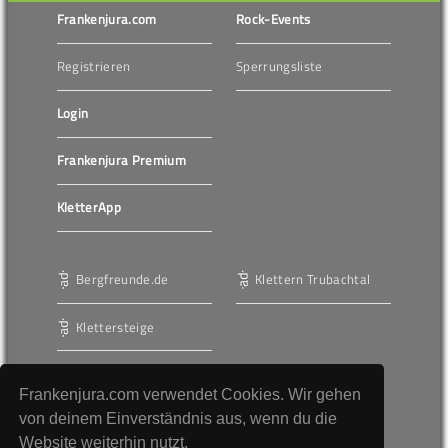
Frankenjura.com
Rock-Events
Registrieren
Sperrungsliste
Login
Frankenjura Premium
KletterApp
Bergfreunde.de
Klettern Trubachtal
Klettersteige
Frankenjura.com verwendet Cookies. Wir gehen
Werbung
von deinem Einverständnis aus, wenn du die
Website weiterhin nutzt.
AGBs