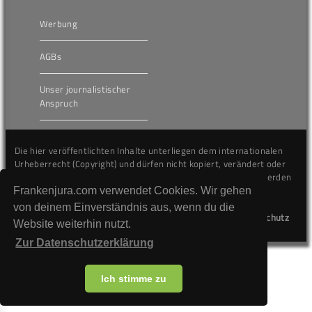
Werbung
AGBs
Unser journalistischer
Anspruch
Die hier veröffentlichten Inhalte unterliegen dem internationalen
Urheberrecht (Copyright) und dürfen nicht kopiert, verändert oder
unverändert wiederveröffentlicht werden. Gegen Verstöße werden
wir auf juristischem Wege vorgehen.
Frankenjura.com verwendet Cookies. Wir gehen
von deinem Einverständnis aus, wenn du die
Kontakt
Impressum
Datenschutz
Website weiterhin nutzt.
Zur Datenschutzerklärung
Ich stimme zu