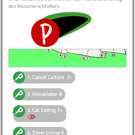
des Routenerschließers.
1.
Cancel Culture
7-
2.
Klimakleber
8
3.
Cat Calling
7+
4.
Silver Lining
8