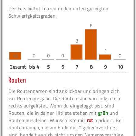
Der Fels bietet Touren in den unten gezeigten
Schwierigkeitsgraden:
6
3
1
0
0
0
0
10
Gesamt
bis 4
5
6
7
8
9
10
11
Routen
Die Routennamen sind anklickbar und bringen dich
zur Routenausgabe. Die Routen sind von links nach
rechts aufgelistet. Wenn du eingeloggt bist, sind
Routen, die in deiner Hitliste stehen mit
grün
und
Routen aus deiner Wunschliste mit
rot
markiert. Bei
Routennamen, die am Ende mit ° gekennzeichnet
sind, handelt es sich nicht um den Namensvorschlag