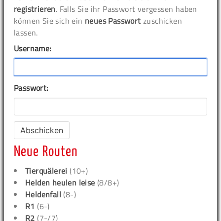
registrieren
. Falls Sie ihr Passwort vergessen haben
können Sie sich ein
neues Passwort
zuschicken
lassen.
Username:
Passwort:
Neue Routen
Tierquälerei
(10+)
Helden heulen leise
(8/8+)
Heldenfall
(8-)
R1
(6-)
R2
(7-/7)