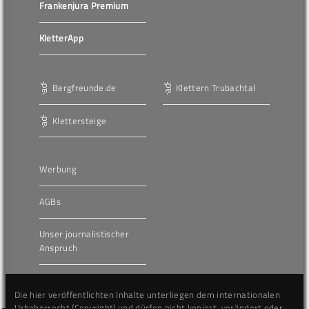
Frankenjura Premium
KletterApp
Bergfreunde.de
Klettern Trubachtal
Klettersteige
Werbung
AGBs
Unser journalistischer
Anspruch
Die hier veröffentlichten Inhalte unterliegen dem internationalen
Urheberrecht (Copyright) und dürfen nicht kopiert, verändert oder