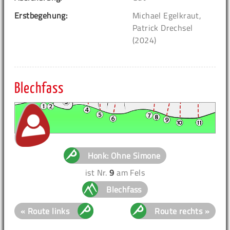
Erstbegehung:
Michael Egelkraut,
Patrick Drechsel
(2024)
Blechfass
Honk: Ohne Simone
ist Nr.
9
am Fels
Blechfass
« Route links
Route rechts »