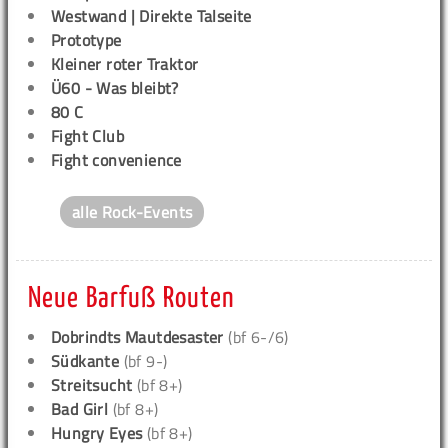
Westwand | Direkte Talseite
Prototype
Kleiner roter Traktor
Ü60 - Was bleibt?
80 C
Fight Club
Fight convenience
alle Rock-Events
Neue Barfuß Routen
Dobrindts Mautdesaster
(bf 6-/6)
Südkante
(bf 9-)
Streitsucht
(bf 8+)
Bad Girl
(bf 8+)
Hungry Eyes
(bf 8+)