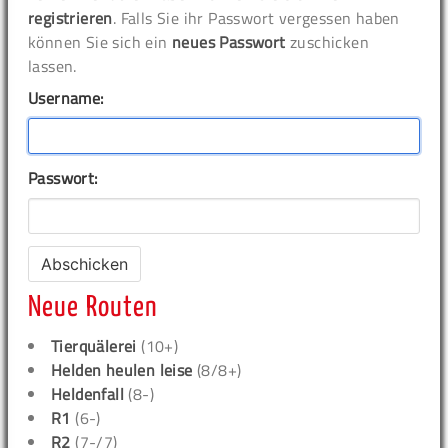
registrieren
. Falls Sie ihr Passwort vergessen haben
können Sie sich ein
neues Passwort
zuschicken
lassen.
Username:
Passwort:
Neue Routen
Tierquälerei
(10+)
Helden heulen leise
(8/8+)
Heldenfall
(8-)
R1
(6-)
R2
(7-/7)