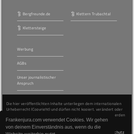
Bergfreunde.de
Klettern Trubachtal
Klettersteige
Werbung
AGBs
Unser journalistischer
Anspruch
Die hier veröffentlichten Inhalte unterliegen dem internationalen
Urheberrecht (Copyright) und dürfen nicht kopiert, verändert oder
unverändert wiederveröffentlicht werden. Gegen Verstöße werden
Frankenjura.com verwendet Cookies. Wir gehen
wir auf juristischem Wege vorgehen.
von deinem Einverständnis aus, wenn du die
Kontakt
Impressum
Datenschutz