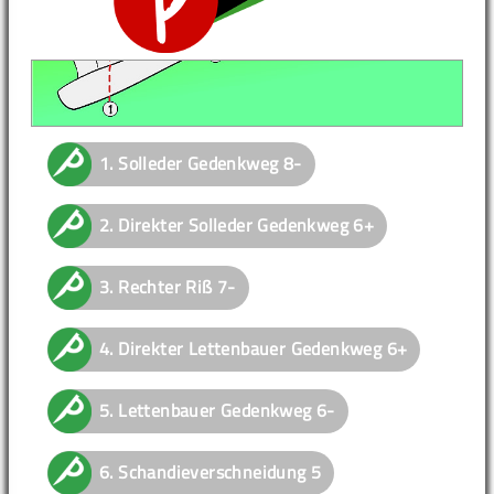
1.
Solleder Gedenkweg
8-
2.
Direkter Solleder Gedenkweg
6+
3.
Rechter Riß
7-
4.
Direkter Lettenbauer Gedenkweg
6+
5.
Lettenbauer Gedenkweg
6-
6.
Schandieverschneidung
5