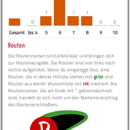
1
1
1
0
0
0
6
Gesamt
bis 4
5
6
7
8
9
10
11
Routen
Die Routennamen sind anklickbar und bringen dich
zur Routenausgabe. Die Routen sind von links nach
rechts aufgelistet. Wenn du eingeloggt bist, sind
Routen, die in deiner Hitliste stehen mit
grün
und
Routen aus deiner Wunschliste mit
rot
markiert. Bei
Routennamen, die am Ende mit ° gekennzeichnet
sind, handelt es sich nicht um den Namensvorschlag
des Routenerschließers.