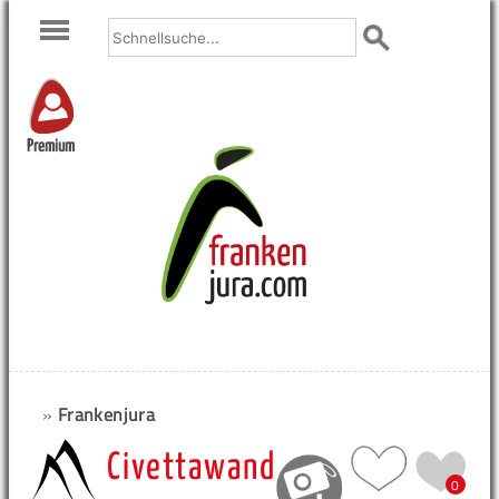
Premium
»
Frankenjura
Civettawand
0