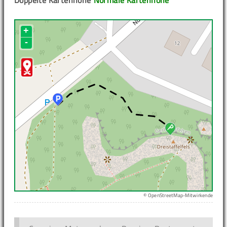
Doppelte Kartenhöhe
Normale Kartenhöhe
+
-
© OpenStreetMap-Mitwirkende