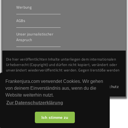
Werbung
AGBs
Unser journalistischer
Anspruch
Die hier veröffentlichten Inhalte unterliegen dem internationalen
Urheberrecht (Copyright) und dürfen nicht kopiert, verändert oder
unverändert wiederveröffentlicht werden. Gegen Verstöße werden
wir auf juristischem Wege vorgehen.
Frankenjura.com verwendet Cookies. Wir gehen
Kontakt
Impressum
Datenschutz
von deinem Einverständnis aus, wenn du die
Website weiterhin nutzt.
Zur Datenschutzerklärung
Ich stimme zu