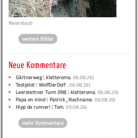
Neonstaub
weitere Bilder
Neue Kommentare
Gärtnerweg
(
kletteroma
, 06.08.26)
Testpilot
(
WolfDerDolf
, 06.08.26)
Leerstettner Turm (R8)
(
kletteroma
, 06.08.26)
Papa on mind
(
Patrick_Nachname
, 06.08.26)
Hipp da runner!
(
Tom
, 05.08.26)
mehr Kommentare