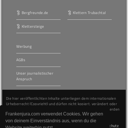
Bergfreunde.de
Klettern Trubachtal
Klettersteige
Werbung
AGBs
Unser journalistischer
Anspruch
Die hier veröffentlichten Inhalte unterliegen dem internationalen
Urheberrecht (Copyright) und dürfen nicht kopiert, verändert oder
unverändert wiederveröffentlicht werden. Gegen Verstöße werden
Frankenjura.com verwendet Cookies. Wir gehen
wir auf juristischem Wege vorgehen.
von deinem Einverständnis aus, wenn du die
Kontakt
Impressum
Datenschutz
Website weiterhin nutzt.